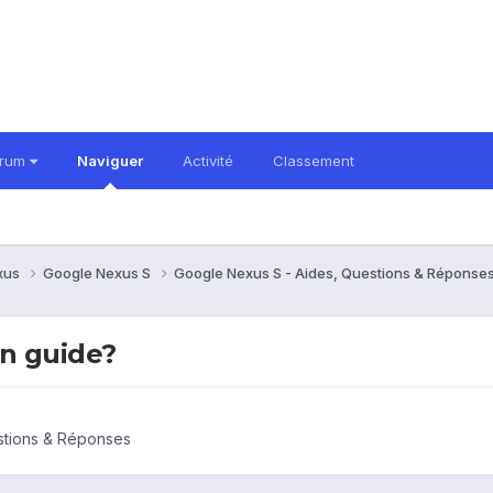
orum
Naviguer
Activité
Classement
xus
Google Nexus S
Google Nexus S - Aides, Questions & Réponse
un guide?
stions & Réponses