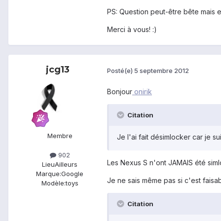
PS: Question peut-être bête mais e
Merci à vous! :)
jcg13
Posté(e)
5 septembre 2012
Bonjour
onirik
Citation
Membre
Je l'ai fait désimlocker car je s
902
Les Nexus S n'ont JAMAIS été siml
Lieu
Ailleurs
Marque:
Google
Je ne sais même pas si c'est faisab
Modèle:
toys
Citation