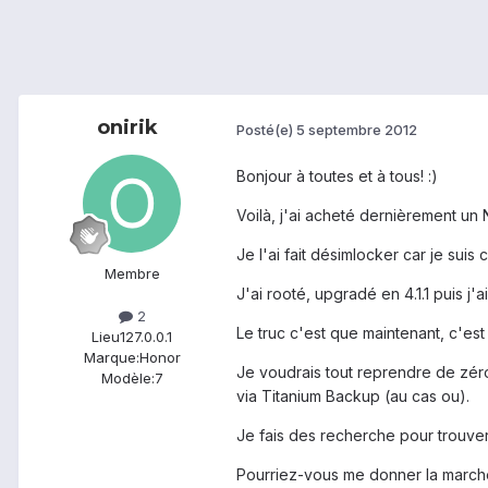
onirik
Posté(e)
5 septembre 2012
Bonjour à toutes et à tous! :)
Voilà, j'ai acheté dernièrement u
Je l'ai fait désimlocker car je suis
Membre
J'ai rooté, upgradé en 4.1.1 puis j'
2
Le truc c'est que maintenant, c'est u
Lieu
127.0.0.1
Marque:
Honor
Je voudrais tout reprendre de zéro
Modèle:
7
via Titanium Backup (au cas ou).
Je fais des recherche pour trouver u
Pourriez-vous me donner la marche