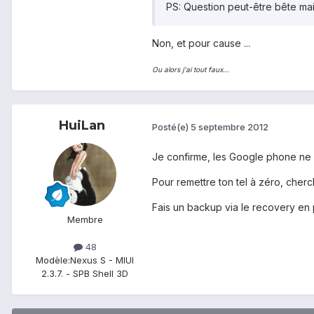
PS: Question peut-être bête mai
Non, et pour cause ...
Ou alors j'ai tout faux...
HuiLan
Posté(e)
5 septembre 2012
Je confirme, les Google phone ne s
Pour remettre ton tel à zéro, cherch
Fais un backup via le recovery en 
Membre
48
Modèle:
Nexus S - MIUI
2.3.7. - SPB Shell 3D