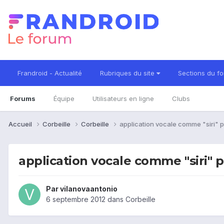
Frandroid - Actualité
Rubriques du site
Sections du f
Forums
Équipe
Utilisateurs en ligne
Clubs
Accueil
Corbeille
Corbeille
application vocale comme "siri" 
application vocale comme "siri"
Par
vilanovaantonio
6 septembre 2012
dans
Corbeille