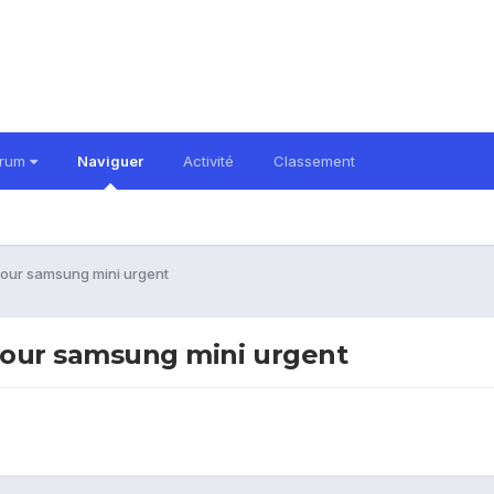
orum
Naviguer
Activité
Classement
pour samsung mini urgent
 pour samsung mini urgent