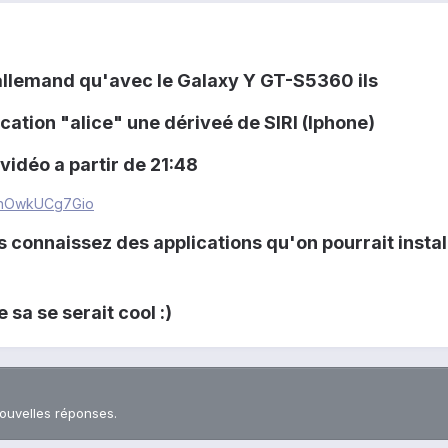
 allemand qu'avec le Galaxy Y GT-S5360 ils
lication "alice" une dériveé de SIRI (Iphone)
 vidéo a partir de 21:48
v=hOwkUCg7Gio
us connaissez des applications qu'on pourrait instal
 sa se serait cool :)
nouvelles réponses.