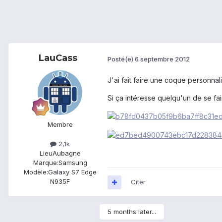
LauCass
Posté(e)
6 septembre 2012
J'ai fait faire une coque personn
Si ça intéresse quelqu'un de se f
Membre
2,1k
Lieu
Aubagne
Marque:
Samsung
Modèle:
Galaxy S7 Edge
N935F
Citer
5 months later...