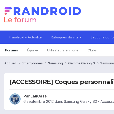
Frandroid - Actualité
Rubriques du site
Sections du f
Forums
Équipe
Utilisateurs en ligne
Clubs
Accueil
Smartphones
Samsung
Gamme Galaxy S
Samsung
[ACCESSOIRE] Coques personnali
Par
LauCass
6 septembre 2012
dans
Samsung Galaxy S3 - Accesso