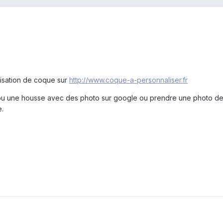
lisation de coque sur
http://www.coque-a-personnaliser.fr
u une housse avec des photo sur google ou prendre une photo depu
e.