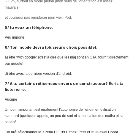
​ -
GPS, surtout en mode piéton (mon sens de l'orientation est assez ...
mauvais)
et pourquoi pas remplacer mon vieil iPod.
5/ tu veux un téléphone:
Peu importe.
6/ Ton mobile devra (plusieurs choix possible):
a) être "with google" (c'est à dire que les màj sont en OTA, fournit directement
par google)
d) être avec la dernière version d'android.
7/ A tu certains réticences envers un constructeur? Écris ta
liste noire:
Aucune
Un point important est également l'autonomie de l'engin en utilisation
standard (quelques appels, un peu de surf et consultation des mails) et sa
solidité.
J'ai pré-sélectionner le XPeria U (199 € chez Free) et le Huawei Honor