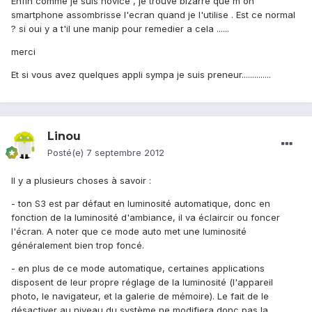
Enfin comme je suis novice , je trouve bizarre que m'on
smartphone assombrisse l'ecran quand je l'utilise . Est ce normal
? si oui y a t'il une manip pour remedier a cela ......
merci
Et si vous avez quelques appli sympa je suis preneur..............
Linou
Posté(e)
7 septembre 2012
Il y a plusieurs choses à savoir :
- ton S3 est par défaut en luminosité automatique, donc en
fonction de la luminosité d'ambiance, il va éclaircir ou foncer
l'écran. A noter que ce mode auto met une luminosité
généralement bien trop foncé.
- en plus de ce mode automatique, certaines applications
disposent de leur propre réglage de la luminosité (l'appareil
photo, le navigateur, et la galerie de mémoire). Le fait de le
désactiver au niveau du système ne modifiera donc pas la