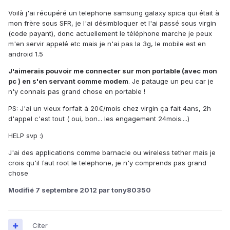
Voilà j'ai récupéré un telephone samsung galaxy spica qui était à
mon frère sous SFR, je l'ai désimbloquer et l'ai passé sous virgin
(code payant), donc actuellement le téléphone marche je peux
m'en servir appelé etc mais je n'ai pas la 3g, le mobile est en
android 1.5
J'aimerais pouvoir me connecter sur mon portable (avec mon
pc ) en s'en servant comme modem
. Je patauge un peu car je
n'y connais pas grand chose en portable !
PS: J'ai un vieux forfait à 20€/mois chez virgin ça fait 4ans, 2h
d'appel c'est tout ( oui, bon... les engagement 24mois....)
HELP svp :)
J'ai des applications comme barnacle ou wireless tether mais je
crois qu'il faut root le telephone, je n'y comprends pas grand
chose
Modifié
7 septembre 2012
par tony80350
Citer