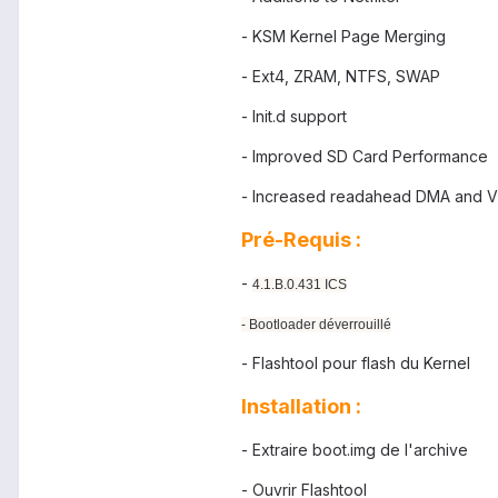
- KSM Kernel Page Merging
- Ext4, ZRAM, NTFS, SWAP
- Init.d support
- Improved SD Card Performance
- Increased readahead DMA and 
Pré-Requis :
-
4.1.B.0.431 ICS
- Bootloader déverrouillé
- Flashtool pour flash du Kernel
Installation :
- Extraire boot.img de l'archive
- Ouvrir Flashtool