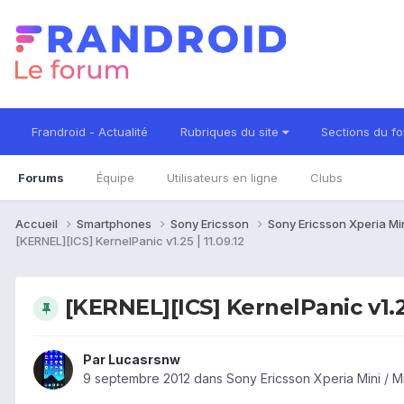
Frandroid - Actualité
Rubriques du site
Sections du f
Forums
Équipe
Utilisateurs en ligne
Clubs
Accueil
Smartphones
Sony Ericsson
Sony Ericsson Xperia Min
[KERNEL][ICS] KernelPanic v1.25 | 11.09.12
[KERNEL][ICS] KernelPanic v1.25
Par
Lucasrsnw
9 septembre 2012
dans
Sony Ericsson Xperia Mini / 