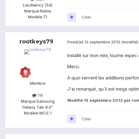
Lieu
Nancy (54)
Marque:
Nokia
Modèle:
7.1
Citer
rootkeys79
Posté(e)
12 septembre 2012
(modifié)
Installé sur mon mini, tourne impec et
Merci.
A quoi servent les additions performa
Membre
J'ai remarqué, qu'il est mega optim
116
Modifié
15 septembre 2012
par ro
Marque:
Samsung
Galaxy Tab 8.9"
Modèle:
WCS 1
Citer