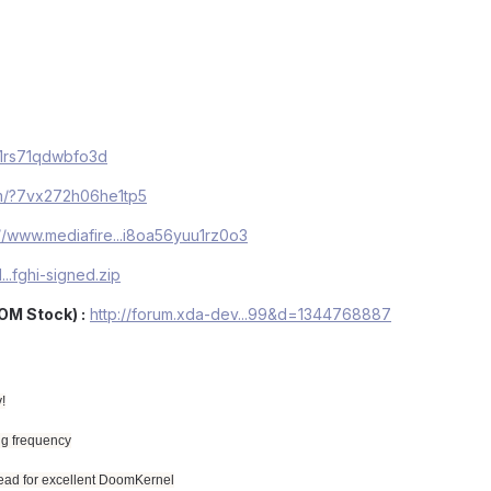
l1rs71qdwbfo3d
om/?7vx272h06he1tp5
://www.mediafire...i8oa56yuu1rz0o3
..fghi-signed.zip
M Stock) :
http://forum.xda-dev...99&d=1344768887
!
ng frequency
ead for excellent DoomKernel