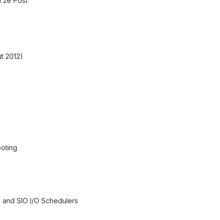
 2e Post
t 2012)
oting
 and SIO I/O Schedulers