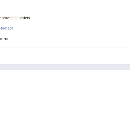
r brave beta testers
t=1861905
oinc