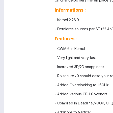
Un changelog sera mis en place au
Informations :
- Kernel 2.26.9
- Dernières sources par SE (22 Aoû
Features :
- CWM 6 in Kernel
- Very light and very fast
- Improved 3D/2D snappiness
- Ro.secure=0 should ease your ro
- Added Overclocking to 1.6GHz
- Added various CPU Govenors
- Compiled in Deadline,NOOP, CFQ
- Additions to Netfilter