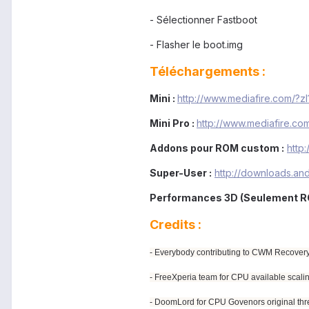
- Sélectionner Fastboot
- Flasher le boot.img
Téléchargements :
Mini :
http://www.mediafire.com/?z
Mini Pro :
http://www.mediafire.c
Addons pour ROM custom :
http
Super-User :
http://downloads.and.
Performances 3D (Seulement RO
Credits :
- Everybody contributing to CWM Recovery
- FreeXperia team for CPU available scali
- DoomLord for CPU Govenors original thr