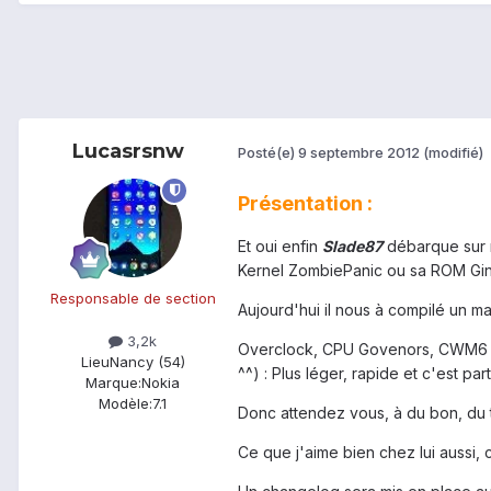
Lucasrsnw
Posté(e)
9 septembre 2012
(modifié)
Présentation :
Et oui enfin
Slade87
débarque sur n
Kernel ZombiePanic ou sa ROM Gin
Responsable de section
Aujourd'hui il nous à compilé un m
3,2k
Overclock, CPU Govenors, CWM6 sont
Lieu
Nancy (54)
^^) : Plus léger, rapide et c'est part
Marque:
Nokia
Modèle:
7.1
Donc attendez vous, à du bon, du t
Ce que j'aime bien chez lui aussi, 