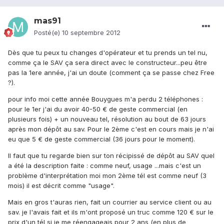
mas91
Posté(e)
10 septembre 2012
Dès que tu peux tu changes d'opérateur et tu prends un tel nu,
comme ça le SAV ça sera direct avec le constructeur...peu être
pas la 1ere année, j'ai un doute (comment ça se passe chez Free
?).
pour info moi cette année Bouygues m'a perdu 2 téléphones :
pour le 1er j'ai du avoir 40-50 € de geste commercial (en
plusieurs fois) + un nouveau tel, résolution au bout de 63 jours
après mon dépôt au sav. Pour le 2ème c'est en cours mais je n'ai
eu que 5 € de geste commercial (36 jours pour le moment).
Il faut que tu regarde bien sur ton récipissé de dépôt au SAV quel
a été la description faite : comme neuf, usage ...mais c'est un
problème d'interprétation moi mon 2ème tél est comme neuf (3
mois) il est décrit comme "usage".
Mais en gros t'auras rien, fait un courrier au service client ou au
sav. je l'avais fait et ils m'ont proposé un truc comme 120 € sur le
prix d'un tél si je me réengageais pour 2 ans (en plus de