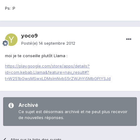
Ps: :P
yoco9
Posté(e)
14 septembre 2012
moi je te conseille plutôt Llama :
https://play.google.com/store/apps/details?
id=com.kebab.Llama&feature=nav_result#?
t=W251bGwsMSwxLDMsImNvbS5rZWJhYi5MbGFtYSJd
Archivé
Ce sujet est désormais archivé et ne peut plus recevoir
de nouvelles réponses.
Aller sur la liste des sujets