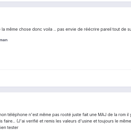
e la même chose donc voila ... pas envie de réécrire pareil tout de su
eman
n téléphone n'est même pas rooté juste fait une MAJ de la rom il y a p
 faire... (J'ai verifié et remis les valeurs d'usine et toujours le m
ien tester