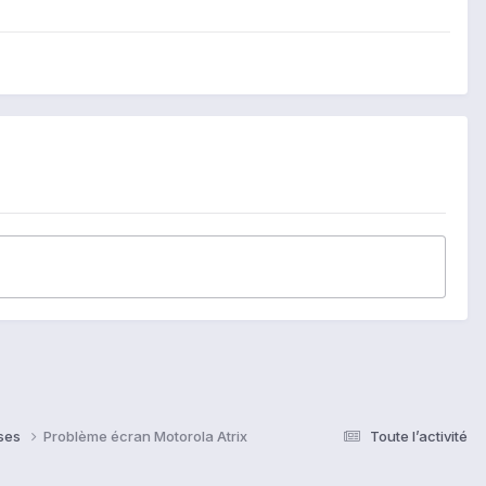
nses
Problème écran Motorola Atrix
Toute l’activité