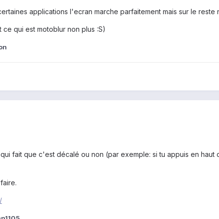
rtaines applications l'ecran marche parfaitement mais sur le reste n
 ce qui est motoblur non plus :S)
on
s qui fait que c'est décalé ou non (par exemple: si tu appuis en haut
faire.
/
an1105