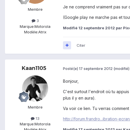
Je ne comprend vraiment pas sur ce
Membre
(Google play ne marche pas et tout
3
Marque:
Motorola
Modifié
12 septembre 2012
par Pix
Modèle:
Atrix
Citer
Kaan1105
Posté(e)
17 septembre 2012
(modifié)
Bonjour,
C'est surtout l'endroit où tu appui
plus il y en aura).
Membre
Va voir ce lien. Tu verras comment 
13
http://forum.frandro...ibration-ecran
Marque:
Motorola
Modifié
17 septembre 2012
par Ka
Modèle:
Atrix