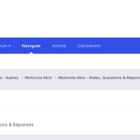
orum
Naviguer
Activité
Classement
a - Autres
Motorola Atrix
Motorola Atrix - Aides, Questions & Répo
tions & Réponses