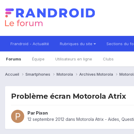
Frandroid - Actualité
Rubriques du site
Sections du f
Forums
Équipe
Utilisateurs en ligne
Clubs
Accueil
Smartphones
Motorola
Archives Motorola
Motorol
Problème écran Motorola Atrix
Par
Pixon
12 septembre 2012
dans
Motorola Atrix - Aides, Ques