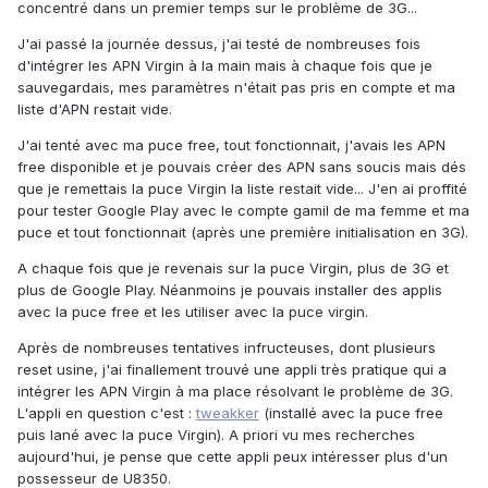
concentré dans un premier temps sur le problème de 3G...
J'ai passé la journée dessus, j'ai testé de nombreuses fois
d'intégrer les APN Virgin à la main mais à chaque fois que je
sauvegardais, mes paramètres n'était pas pris en compte et ma
liste d'APN restait vide.
J'ai tenté avec ma puce free, tout fonctionnait, j'avais les APN
free disponible et je pouvais créer des APN sans soucis mais dés
que je remettais la puce Virgin la liste restait vide... J'en ai proffité
pour tester Google Play avec le compte gamil de ma femme et ma
puce et tout fonctionnait (après une première initialisation en 3G).
A chaque fois que je revenais sur la puce Virgin, plus de 3G et
plus de Google Play. Néanmoins je pouvais installer des applis
avec la puce free et les utiliser avec la puce virgin.
Après de nombreuses tentatives infructeuses, dont plusieurs
reset usine, j'ai finallement trouvé une appli très pratique qui a
intégrer les APN Virgin à ma place résolvant le problème de 3G.
L'appli en question c'est :
tweakker
(installé avec la puce free
puis lané avec la puce Virgin). A priori vu mes recherches
aujourd'hui, je pense que cette appli peux intéresser plus d'un
possesseur de U8350.