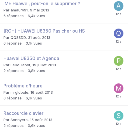
IME Huawei, peut-on le supprimer ?
Par
amaury91
,
9 mai 2013
6
réponses
6,4k
vues
[RCH] HUAWEI U8350 Pas cher ou HS
Par
QQSSDD
,
31 août 2013
0
réponse
3,1k
vues
Huawei U8350 et Agenda
Par
LeBoCabot
,
19 juillet 2013
2
réponses
3,8k
vues
Problème d'heure
Par
mrglobule
,
16 août 2013
0
réponse
6,1k
vues
Raccourcie clavier
Par
Sonnycro
,
15 août 2013
2
réponses
3,6k
vues