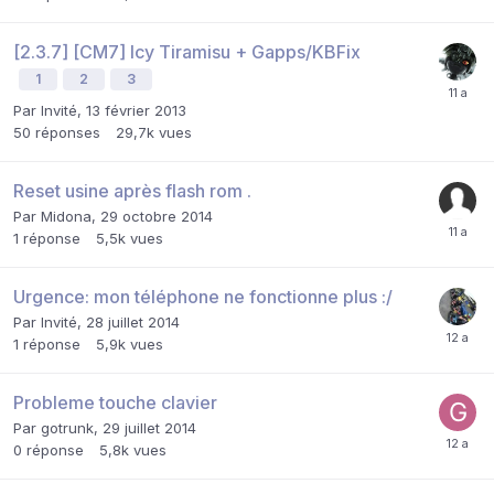
[2.3.7] [CM7] Icy Tiramisu + Gapps/KBFix
1
2
3
Par Invité,
13 février 2013
50
réponses
29,7k
vues
Reset usine après flash rom .
Par
Midona
,
29 octobre 2014
1
réponse
5,5k
vues
Urgence: mon téléphone ne fonctionne plus :/
Par Invité,
28 juillet 2014
1
réponse
5,9k
vues
Probleme touche clavier
Par
gotrunk
,
29 juillet 2014
0
réponse
5,8k
vues