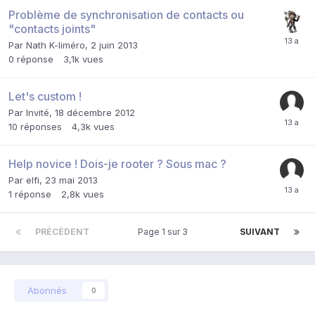
Problème de synchronisation de contacts ou
"contacts joints"
Par
Nath K-liméro
,
2 juin 2013
0
réponse
3,1k
vues
Let's custom !
Par Invité,
18 décembre 2012
10
réponses
4,3k
vues
Help novice ! Dois-je rooter ? Sous mac ?
Par
elfi
,
23 mai 2013
1
réponse
2,8k
vues
PRÉCÉDENT
Page 1 sur 3
SUIVANT
Abonnés
0