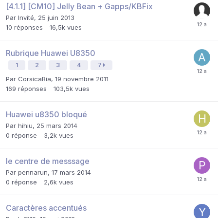
[4.1.1] [CM10] Jelly Bean + Gapps/KBFix
Par Invité,
25 juin 2013
10
réponses
16,5k
vues
Rubrique Huawei U8350
1
2
3
4
7
Par
CorsicaBia
,
19 novembre 2011
169
réponses
103,5k
vues
Huawei u8350 bloqué
Par
hihiu
,
25 mars 2014
0
réponse
3,2k
vues
le centre de messsage
Par
pennarun
,
17 mars 2014
0
réponse
2,6k
vues
Caractères accentués