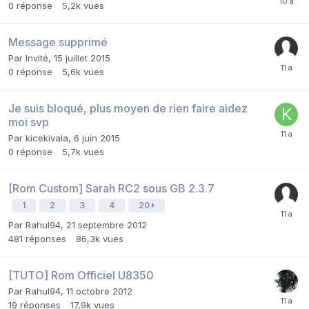
0
réponse
5,2k
vues
Message supprimé
Par Invité,
15 juillet 2015
0
réponse
5,6k
vues
Je suis bloqué, plus moyen de rien faire aidez
moi svp
Par
kicekivala
,
6 juin 2015
0
réponse
5,7k
vues
[Rom Custom] Sarah RC2 sous GB 2.3.7
1
2
3
4
20
Par
Rahul94
,
21 septembre 2012
481
réponses
86,3k
vues
[TUTO] Rom Officiel U8350
Par
Rahul94
,
11 octobre 2012
19
réponses
17,9k
vues