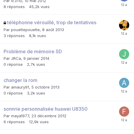
Par
lc3110
,
10 mai 2012
8
réponses
45,2k
vues
téléphonne vérouillé, trop de tentatives
Par
pouettepouette
,
8 août 2013
3
réponses
8,1k
vues
Problème de mémoire SD
Par
JRCa
,
9 janvier 2014
0
réponse
2,7k
vues
changer la rom
Par
amaury91
,
5 octobre 2013
0
réponse
3,2k
vues
sonnrie personnalisée huawei U8350
Par
maya1977
,
23 décembre 2012
6
réponses
12,9k
vues