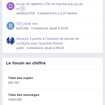
écran de tablette s7fe ne marche pas,écran
2
noir
domxav1759
· Commencé
il y a 21 heures
XZ1 stock rom
0
bid0uille
· Commencé
Jeudi à 10:09
Assurez 3 points à l'examen du permis de
0
conduire avec Question Permis
yanb
· Commencé
Jeudi à 09:23
Le forum en chiffre
Total des sujets
265 397
Total des messages
3 866 685