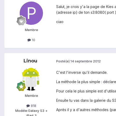
Salut, je crois y'a la page de Kies a
{adresse ip} de ton s3:8080( port ).
ciao
Membre
10
Linou
Posté(e)
14 septembre 2012
C'est l'inverse qu'il demande.
La méthode la plus simple : déclar
Pour cela le plus simple est d'utili
Membre
Ensuite tu vas dans la galerie du S
818
Après il y a d'autres méthodes (pa
Modèle:
Galaxy S3 +
iPad 3