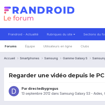
Frandroid - Actualité
Rubriques du site
Sections du f
Forums
Équipe
Utilisateurs en ligne
Clubs
Accueil
Smartphones
Samsung
Gamme Galaxy S
Samsung
Regarder une vidéo depuis le PC
Par
directedbygregus
13 septembre 2012
dans
Samsung Galaxy S3 - Aides,