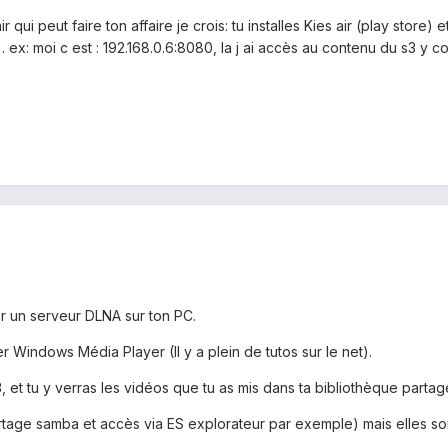
ir qui peut faire ton affaire je crois: tu installes Kies air (play store
 ex: moi c est : 192.168.0.6:8080, la j ai accès au contenu du s3 y com
er un serveur DLNA sur ton PC.
ser Windows Média Player (Il y a plein de tutos sur le net).
3, et tu y verras les vidéos que tu as mis dans ta bibliothèque partag
rtage samba et accès via ES explorateur par exemple) mais elles son