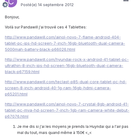
Posté(e)
14 septembre 2012
Bonjour,
Voilà sur Pandawill j'ai trouvé ces 4 Tablettes:
http://www.pandawill.com/ainol-novo-7-flame-android-404-
tablet-pc-ips-hd-screen-7-inch-16gb-bluetooth-dual-camera-
5000mah-battery-black-p66026.html
http://www.pandawill.com/hyundai-rock-x-android-41-tablet-pc-
ultrathin-8-inch-ips-hd-screen-16gb-bluetooth-dual-camera-
black-p67159.html
http://www.pandawill.com/teclast-p85-dual-core-tablet-pc-hd-
screen-8-inch-android-40-1g-ram-16gb-hdmi-camera-
p65201.html
http://www.pandawill.com/ainol-novo-7-crystal-8gb-android-41-
tablet-pc-mva-hd-screen-7-inch-1gb-ram-camera-white-debut-
p67076.html
Je me dis si j'ai les moyens je prends la Huyndai qui a l'air pas
mal du tout, mais quand même à 150€ <_<