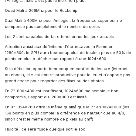
l'Amlogic...mais c'est pas la mort non plus :
Quad Mali à 266Mhz pour le Rockchip
Dual Mali à 400Mhz pour Amlogic : la fréquence supérieur ne
compense pas complètement le nombre de cores
Les 2 sont capables de faire fonctionner les jeux actuels
Attention aussi aux définitions d'écran...avec la Flame en
1280x800, le GPU aura beaucoup plus de boulot : plus de 60% de
points en plus à afficher par rapport à une 1024x600
Si la définition apporte beaucoup en confort de lecture (internet
ou ebook), elle est contre-productive pour le jeu et n'apporte pas
grand chose pour regarder des films ou des photos
En 7", 800x480 est insuffisant, 1024x600 me semble le bon
compromis, l'apport du 1280x800 est limité
En 8" 1024x768 offre la même qualité que la 7" en 1024x600 (les
168 points en plus comble la différence de hauteur due au 4/3,
sinon c'est le même nombre de pixels au cm²)
Fluidité : ce sera fluide quelque soit le soc