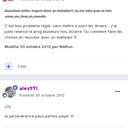
Question bête: lequel dois-je installer? Je ne vois pas le Ion.
:emo_im_foot_in_mouth:
C'est bon problème réglé, sans mettre à jours les drivers... J'ai
juste relancé le prog plusieurs fois, bizarre. Ou comment faire les
choses en douceur avec un marteau! :P
Modifié
30 octobre 2012
par Wolfun
Citer
alex971
Posté(e)
30 octobre 2012
LOL
la persévérance peux parfois payer :D