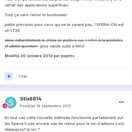
retrait des applications superflues.
Tout ça sans retirer le bootloader.
petite précision pour ceux qui ne le savent pas, l'XPERIA ION est
un LT28
donc naturellement le choix se portera sur <<2>> à la première
et ultime question.
(plus valide suite à MAJ)
Modifié
30 octobre 2012
par pepitto
Citer
Stix6814
Posté(e)
19 septembre 2012
En tout cas cette nouvelle méthode fonctionne parfaitement sur
les Xperia S pas encore vue de retour pour le Ion d'ailleurs il est
Waterproof le Ion ?