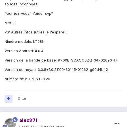
souces inconnues.
Pourriez-vous m'aider svp?
Merci!
PS: Autres infos (utiles je l'espère):
Niméro modèle: LT28h
Version Android: 4.0.4
Version de la bande de base: 9x00B-SCAQCSZQ-34702090-17
Version du noyau: 3.0.8+1.0.21100-30145-01962-g90d4b42
Numéro de build: 6.1.E.1.20
Citer
alex971