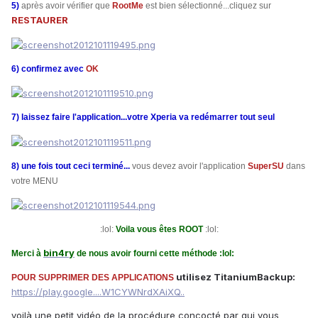
5)
après avoir vérifier que
RootMe
est bien sélectionné...cliquez sur
RESTAURER
6)
confirmez avec
OK
7)
laissez faire l'application...votre Xperia va redémarrer tout seul
8) une fois tout ceci terminé...
vous devez avoir l'application
SuperSU
dans
votre MENU
:lol:
Voila vous êtes ROOT
:lol:
bin4ry
Merci à
de nous avoir fourni cette méthode :lol:
utilisez TitaniumBackup:
POUR SUPPRIMER DES APPLICATIONS
https://play.google....W1CYWNrdXAiXQ..
voilà une petit vidéo de la procédure concocté par
qui vous