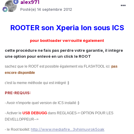
alex971
Posté(e)
14 septembre 2012
ROOTER son Xperia Ion sous ICS
pour bootloader verrouillé également
cette procédure ne fais pas perdre votre garantie, il intègre
une option pour enlevé en un click le ROOT
sachez que le ROOT est possible également via FLASHTOOL ici:
pas
encore disponible
:)
c'est la meme méthode qui est intégré
PRE-REQUIS:
:)
- Avoir n'importe quel version de ICS installé
- Activer le
USB DEBUGG
dans REGLAGES-> OPTION POUR LES
DEVELLOPPEUR-->
http://www.mediafire...3yhiimuyrok5oak
- le Root toolkit: