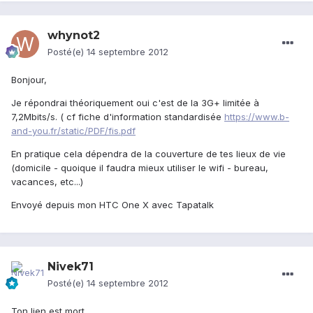
whynot2
Posté(e)
14 septembre 2012
Bonjour,
Je répondrai théoriquement oui c'est de la 3G+ limitée à
7,2Mbits/s. ( cf fiche d'information standardisée
https://www.b-
and-you.fr/static/PDF/fis.pdf
En pratique cela dépendra de la couverture de tes lieux de vie
(domicile - quoique il faudra mieux utiliser le wifi - bureau,
vacances, etc...)
Envoyé depuis mon HTC One X avec Tapatalk
Nivek71
Posté(e)
14 septembre 2012
Ton lien est mort...