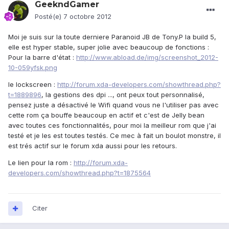
GeekndGamer
Posté(e)
7 octobre 2012
Moi je suis sur la toute derniere Paranoid JB de Tony.P la build 5,
elle est hyper stable, super jolie avec beaucoup de fonctions :
Pour la barre d'état :
http://www.abload.de/img/screenshot_2012-
10-059yfsk.png
le lockscreen :
http://forum.xda-developers.com/showthread.php?
t=1889896
, la gestions des dpi ..., ont peux tout personnalisé,
pensez juste a désactivé le Wifi quand vous ne l'utiliser pas avec
cette rom ça bouffe beaucoup en actif et c'est de Jelly bean
avec toutes ces fonctionnalités, pour moi la meilleur rom que j'ai
testé et je les est toutes testés. Ce mec à fait un boulot monstre, il
est trés actif sur le forum xda aussi pour les retours.
Le lien pour la rom :
http://forum.xda-
developers.com/showthread.php?t=1875564
Citer