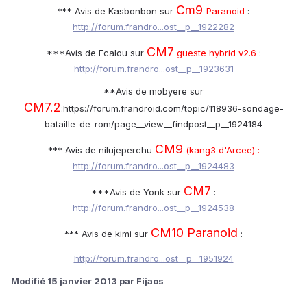
Cm9
*** Avis de Kasbonbon sur
Paranoid
:
http://forum.frandro...ost__p__1922282
CM7
***Avis de Ecalou sur
gueste hybrid v2.6
:
http://forum.frandro...ost__p__1923631
**Avis de mobyere sur
CM7.2
:https://forum.frandroid.com/topic/118936-sondage-
bataille-de-rom/page__view__findpost__p__1924184
CM9
*** Avis de nilujeperchu
(kang3 d'Arcee) :
http://forum.frandro...ost__p__1924483
CM7
***Avis de Yonk sur
:
http://forum.frandro...ost__p__1924538
CM10 Paranoid
*** Avis de kimi sur
:
http://forum.frandro...ost__p__1951924
Modifié
15 janvier 2013
par Fijaos