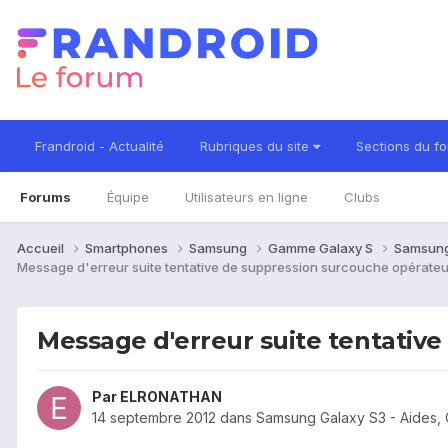
Frandroid - Actualité
Rubriques du site
Sections du f
Forums
Équipe
Utilisateurs en ligne
Clubs
Accueil
Smartphones
Samsung
Gamme Galaxy S
Samsung
Message d'erreur suite tentative de suppression surcouche opérateu
Message d'erreur suite tentativ
Par
ELRONATHAN
14 septembre 2012
dans
Samsung Galaxy S3 - Aides,