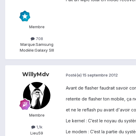
Membre
708
Marque:
Samsung
Modèle:
Galaxy SIII
WillyMdv
Posté(e)
15 septembre 2012
Avant de flasher faudrait savoir com
retente de flasher ton mobile, ça n
et ne le reflash pu avant d'avoir c
Membre
Le kernel : C’est le noyau du systè
1,1k
Le modem : C’est la partie du syst
Lieu
59