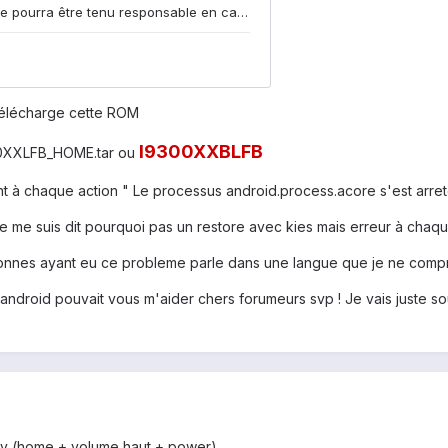
 télécharge cette ROM
I9300XXBLFB
0XXLFB_HOME.tar ou
ant à chaque action " Le processus android.process.acore s'est arret
 je me suis dit pourquoi pas un restore avec kies mais erreur à chaq
sonnes ayant eu ce probleme parle dans une langue que je ne compren
ue android pouvait vous m'aider chers forumeurs svp ! Je vais just
ry (home + volume haut + power)