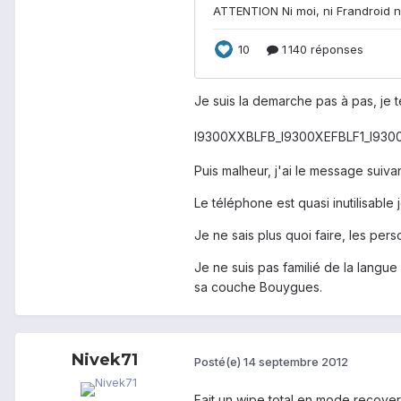
Je suis la demarche pas à pas, je
I9300XXBLFB_I9300XEFBLF1_I930
Puis malheur, j'ai le message suiv
Le téléphone est quasi inutilisable
Je ne sais plus quoi faire, les per
Je ne suis pas familié de la lang
sa couche Bouygues.
Nivek71
Posté(e)
14 septembre 2012
Fait un wipe total en mode recove