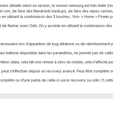
ns détaillé selon sa version, la version samsung est très limité (re
 de rom, de faire des Nandroids backups, de faire des wipes caches
e en utilisant la combinaison des 3 touches : Vol+ + Home + Power p
e flasher avec Odin. On y accède en utilisant la combinaison des 
 nécessaire lors d’apparition de bug aléatoire ou de ralentissement 
tiques batterie disponible dans les paramètres, ne permet pas de calibr
artition /data, cela fait une remise à zéro du mobile, cela n’affecte p
eut s’effectuer depuis un recovery avancé. Peut-être complète ou par
 complète ou d’une partie de celle-ci via le recovery ou odin. /!\ ce