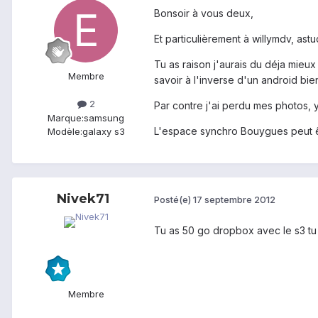
Bonsoir à vous deux,
Et particulièrement à willymdv, ast
Tu as raison j'aurais du déja mie
Membre
savoir à l'inverse d'un android bien
2
Par contre j'ai perdu mes photos, y
Marque:
samsung
L'espace synchro Bouygues peut êt
Modèle:
galaxy s3
Nivek71
Posté(e)
17 septembre 2012
Tu as 50 go dropbox avec le s3 tu 
Membre