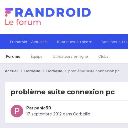
Frandroid - Actualité
Rubriques du site
Sections du f
Forums
Équipe
Utilisateurs en ligne
Clubs
Accueil
Corbeille
Corbeille
problème suite connexion pc
problème suite connexion pc
Par
panic59
17 septembre 2012
dans
Corbeille