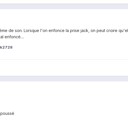
ème de son. Lorsque l'on enfonce la prise jack, on peut croire qu'ell
l enfoncé....
ck2728
z poussé