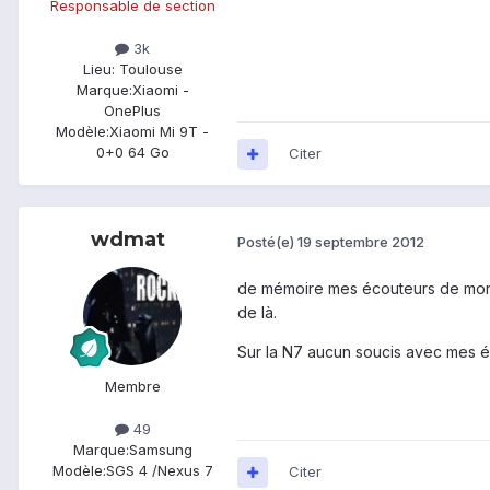
Responsable de section
3k
Lieu
: Toulouse
Marque:
Xiaomi -
OnePlus
Modèle:
Xiaomi Mi 9T -
0+0 64 Go
Citer
wdmat
Posté(e)
19 septembre 2012
de mémoire mes écouteurs de mon S
de là.
Sur la N7 aucun soucis avec mes 
Membre
49
Marque:
Samsung
Modèle:
SGS 4 /Nexus 7
Citer