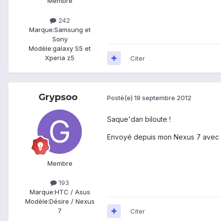
Membre
242
Marque:
Samsung et
Sony
Modèle:
galaxy S5 et
Xperia z5
Citer
Grypsoo
Posté(e)
19 septembre 2012
Saque'dan biloute !
Envoyé depuis mon Nexus 7 avec 
Membre
193
Marque:
HTC / Asus
Modèle:
Désire / Nexus
7
Citer