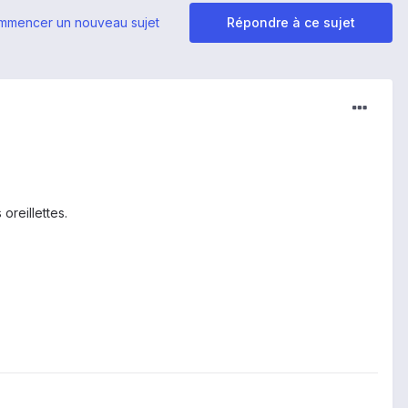
mmencer un nouveau sujet
Répondre à ce sujet
oreillettes.