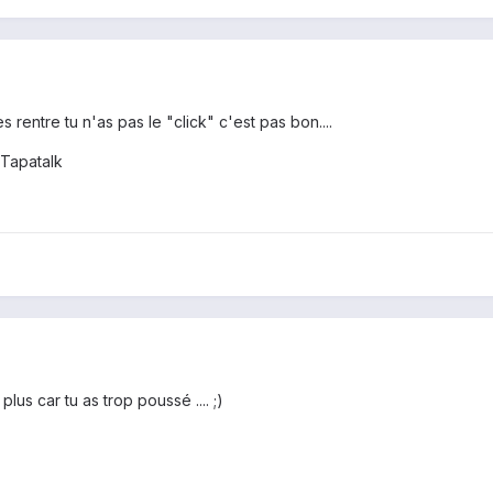
es rentre tu n'as pas le "click" c'est pas bon....
Tapatalk
plus car tu as trop poussé .... ;)