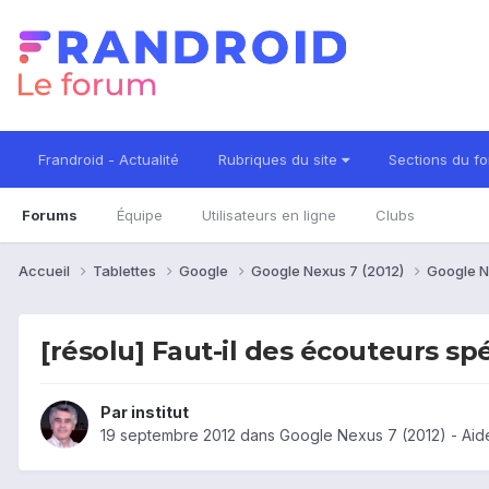
Frandroid - Actualité
Rubriques du site
Sections du f
Forums
Équipe
Utilisateurs en ligne
Clubs
Accueil
Tablettes
Google
Google Nexus 7 (2012)
Google N
[résolu] Faut-il des écouteurs sp
Par
institut
19 septembre 2012
dans
Google Nexus 7 (2012) - Aid