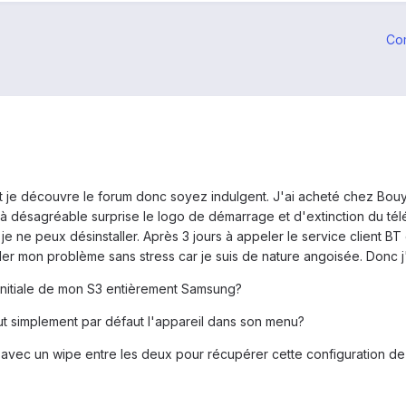
Co
d et je découvre le forum donc soyez indulgent. J'ai acheté chez B
Et là désagréable surprise le logo de démarrage et d'extinction du té
je ne peux désinstaller. Après 3 jours à appeler le service client B
r mon problème sans stress car je suis de nature angoisée. Donc j'
n initiale de mon S3 entièrement Samsung?
 tout simplement par défaut l'appareil dans son menu?
is avec un wipe entre les deux pour récupérer cette configuration d