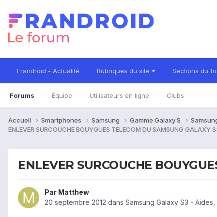
Frandroid - Actualité
Rubriques du site
Sections du f
Forums
Équipe
Utilisateurs en ligne
Clubs
Accueil
Smartphones
Samsung
Gamme Galaxy S
Samsung
ENLEVER SURCOUCHE BOUYGUES TELECOM DU SAMSUNG GALAXY S
ENLEVER SURCOUCHE BOUYGUES
Par
Matthew
20 septembre 2012
dans
Samsung Galaxy S3 - Aides,