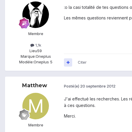
:o la casi totalité de tes question
Les mêmes questions reviennent pr
Membre
1,1k
Lieu
59
Marque:
Oneplus
Modèle:
Oneplus 5
Citer
Matthew
Posté(e)
20 septembre 2012
J'ai effectué les recherches. Les 
à ces questions.
Merci.
Membre