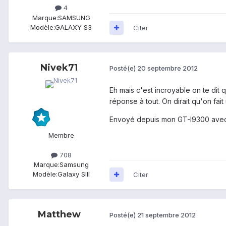
4
Marque:
SAMSUNG
Modèle:
GALAXY S3
Citer
Nivek71
Posté(e)
20 septembre 2012
Eh mais c'est incroyable on te dit q
réponse à tout. On dirait qu'on fait
Envoyé depuis mon GT-I9300 avec
Membre
708
Marque:
Samsung
Modèle:
Galaxy SIII
Citer
Matthew
Posté(e)
21 septembre 2012