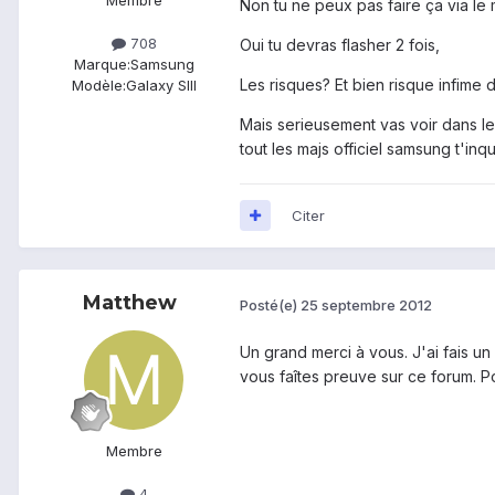
Non tu ne peux pas faire ça via le
708
Oui tu devras flasher 2 fois,
Marque:
Samsung
Les risques? Et bien risque infime 
Modèle:
Galaxy SIII
Mais serieusement vas voir dans les 
tout les majs officiel samsung t'in
Citer
Matthew
Posté(e)
25 septembre 2012
Un grand merci à vous. J'ai fais un
vous faîtes preuve sur ce forum. P
Membre
4