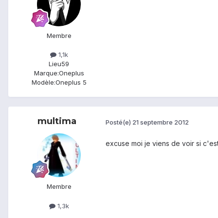
Membre
1,1k
Lieu
59
Marque:
Oneplus
Modèle:
Oneplus 5
multima
Posté(e)
21 septembre 2012
excuse moi je viens de voir si c'e
Membre
1,3k