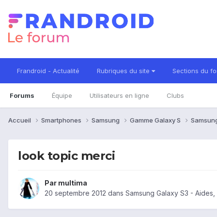
Frandroid - Actualité
Rubriques du site
Sections du f
Forums
Équipe
Utilisateurs en ligne
Clubs
Accueil
Smartphones
Samsung
Gamme Galaxy S
Samsung
look topic merci
Par
multima
20 septembre 2012
dans
Samsung Galaxy S3 - Aides,