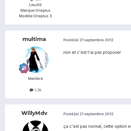
Lieu
59
Marque:
Oneplus
Modèle:
Oneplus 5
multima
Posté(e)
21 septembre 2012
non et c'est t'ai pas proposer
Membre
1,3k
WillyMdv
Posté(e)
21 septembre 2012
ça c'est pas normal, cette option e