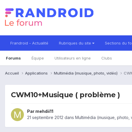
Frandroid - Actualité
Rubriques du site
Sections du f
Forums
Équipe
Utilisateurs en ligne
Clubs
Accueil
Applications
Multimédia (musique, photo, vidéo)
CWM
CWM10+Musique ( problème )
Par
mehdii11
21 septembre 2012
dans
Multimédia (musique, photo, 