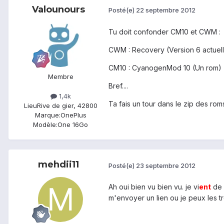
Valounours
Posté(e)
22 septembre 2012
Tu doit confonder CM10 et CWM :
CWM : Recovery (Version 6 actuelle
CM10 : CyanogenMod 10 (Un rom)
Membre
Bref....
1,4k
Ta fais un tour dans le zip des roms
Lieu
Rive de gier, 42800
Marque:
OnePlus
Modèle:
One 16Go
mehdii11
Posté(e)
23 septembre 2012
Ah oui bien vu bien vu. je vi
ent
de 
m'envoyer un lien ou je peux les t