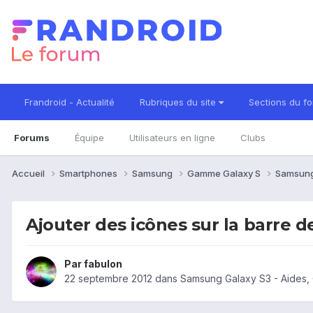
Frandroid - Actualité
Rubriques du site
Sections du f
Forums
Équipe
Utilisateurs en ligne
Clubs
Accueil
Smartphones
Samsung
Gamme Galaxy S
Samsung
Ajouter des icônes sur la barre de
Par
fabulon
22 septembre 2012
dans
Samsung Galaxy S3 - Aides,