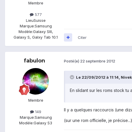
Membre
577
Lieu
Suisse
Marque:
Samsung
Modèle:
Galaxy SIII,
Galaxy S, Galxy Tab 10.1
Citer
fabulon
Posté(e)
22 septembre 2012
Le 22/09/2012 à 11:14, Nivek7
En slidant sur les roms stock tu 
Membre
Il y a quelques raccourcis (une dizai
149
Marque:
Samsung
(sur une rom officielle, je précise...
Modèle:
Galaxy S3