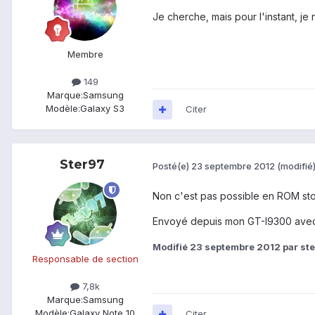
Je cherche, mais pour l'instant, je
Membre
149
Marque:
Samsung
Modèle:
Galaxy S3
Citer
Ster97
Posté(e)
23 septembre 2012
(modifié
Non c'est pas possible en ROM st
Envoyé depuis mon GT-I9300 avec
Modifié
23 septembre 2012
par st
Responsable de section
7,8k
Marque:
Samsung
Modèle:
Galaxy Note 10
Citer