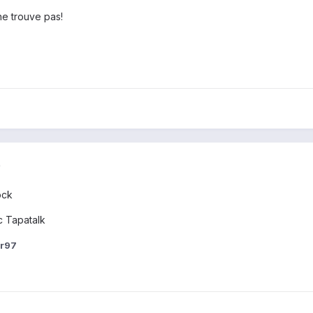
 ne trouve pas!
)
ock
 Tapatalk
er97