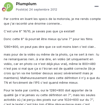
Plumplum
Posté(e)
24 septembre 2012
Par contre en lisant les specs de la motorola, je me rends compte
que j'ai raconté une énorme connerie...
C'est une 8" 16/10, je savais pas que ça existait!
Donc cette 8" là pourrait être mieux qu'une 7" pour les films
1280x800, on peut pas dire que ce soit moins bien c'est clair...
mais pour de la vidéo ou même de la photo, ça ne sert à rien : tu
ne remarqueras rien...à vrai dire, en vidéo (et uniquement en
vidéo, car en photo ce n'est déjà plus vrai), même le 800x480
n'est pas si mal que ça si l'écran est de qualité correcte (là je
crois qu'on va me tomber dessus assez sévèrement! mais je
maintiens). Malheureusement dans cette définition il n'y a que du
TN et forcément de l'IPS c'est quand même mieux.
Pour le texte par contre, oui le 1280x800 doit apporter de la
qualité (je n'ai jamais vu cette définition en 7", mais les seules
activités où j'ai perçu des pixels sur une 1024x600 sur du 7",
c'est le texte! c'est très loin d'être dégueulasse mais c'est