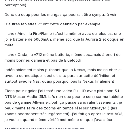
perceptible)
Donc du coup pour les mangas ça pourrait être sympa...à voir
D'autres tablettes 7" ont cette définition par exemple :
- chez Ainol, la Fire/Flame (c'est la même) avec qui plus est une
jolie batterie de 5000mAh, même soc que la Aurora 2 et coque en
métal
- chez Onda, la v712 même batterie, même soc...mais à priori de
moins bonnes caméra et pas de Bluetooth
Indéniablement moins puissant que la Nexus, mais moins cher et
avec la connectique...ceci dit si tu pars sur cette définition et
surtout avec le Nas, ouaip pourquoi pas la Nexus finalement
Tiens pour rigoler j'ai testé une vidéo Full HD avec piste son 5.1
DTS Master Audio (5Mbits/s rien que pour le son!) sur ma tablette
bas de gamme Allwinner...bah ça passe sans ralentissements : je
peux même faire des zooms en temps réel sur MxPlayer :) (les
zooms accrochent très légèrement)...j'ai fait ça après le test AC3,
je voulais quand même vérifié moi-même ce que j'avais écrit