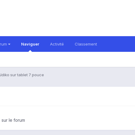
orum
Naviguer
Activité
Classement
ldiko sur tablet 7 pouce
 sur le forum