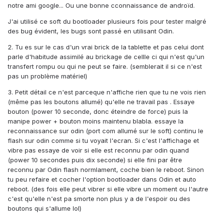
notre ami google... Ou une bonne cconnaissance de androïd.
J'ai utilisé ce soft du bootloader plusieurs fois pour tester malgré
des bug évident, les bugs sont passé en utilisant Odin.
2. Tu es sur le cas d'un vrai brick de la tablette et pas celui dont
parle d'habitude assimilé au brickage de cellle ci qui n'est qu'un
transfert rompu ou qui ne peut se faire. (semblerait il si ce n'est
pas un problème matériel)
3. Petit détail ce n'est parceque n'affiche rien que tu ne vois rien
(même pas les boutons allumé) qu'elle ne travail pas . Essaye
bouton (power 10 seconde, donc éteindre de force) puis la
manipe power + bouton moins maintenu blabla. essaye la
reconnaissance sur odin (port com allumé sur le soft) continu le
flash sur odin comme si tu voyait l'ecran. Si c'est l'affichage et
vibre pas essaye de voir si elle est reconnu par odin quand
(power 10 secondes puis dix seconde) si elle fini par être
reconnu par Odin flash normlament, coche bien le reboot. Sinon
tu peu refaire et cocher l'option bootloader dans Odin et auto
reboot. (des fois elle peut vibrer si elle vibre un moment ou l'autre
c'est qu'elle n'est pa smorte non plus y a de l'espoir ou des
boutons qui s'allume lol)