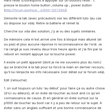
Hard reset (coorespond à appuyer sur un bouton) reset : 1;
presse le bouton home button ,volume up , power button
(
http://forum.gsmhost...-p1000-1257290/
).
Démonte la tab (avec précaution) voir les différent tuto (au cas
où dispose sur xda). Retire la batterie et remet là.
Cherche sur xda des solution, j'y ai vu des sujets similaires.
De mémoire cela m'est arrivé une fois à bloqué mais allumé (et
ou pas) et plus aucune réponse ni reconnaissance de l'ordi. Je
l'ai rangé je suis revenu deux trois heure après et j'ai fini par la
reboot en restant appuyé sur la touche power.
Il existe un petit appareil (dont je ne me souviens plus du nom.)
qui se branche à la tab pour lui forcé la main en dernier recours,
qu'il lui réinjecte les info nécessaire (voir détail sur le forum xda).
Edit (retouche):
1. on suit toujours un tuto 'au début' pour faire ça ou autre chose
(d'ici ou ailleurs), et on évite de toucher au boot and co qu'en
connaissance de cause. Et en général on évite surtout sur la
p1000 de toucher au boot car il y a peu de retour sur le sujet. A
éviter sans un anglais suffisant et une bonne connaissance de