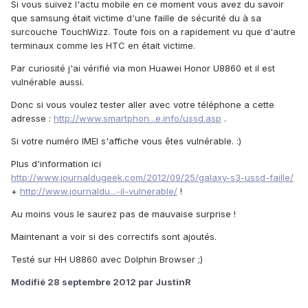
Si vous suivez l'actu mobile en ce moment vous avez du savoir
que samsung était victime d'une faille de sécurité du à sa
surcouche TouchWizz. Toute fois on a rapidement vu que d'autre
terminaux comme les HTC en était victime.
Par curiosité j'ai vérifié via mon Huawei Honor U8860 et il est
vulnérable aussi.
Donc si vous voulez tester aller avec votre téléphone a cette
adresse :
http://www.smartphon...e.info/ussd.asp
.
Si votre numéro IMEI s'affiche vous êtes vulnérable. :)
Plus d'information ici
http://www.journaldugeek.com/2012/09/25/galaxy-s3-ussd-faille/
+
http://www.journaldu...-il-vulnerable/
!
Au moins vous le saurez pas de mauvaise surprise !
Maintenant a voir si des correctifs sont ajoutés.
Testé sur HH U8860 avec Dolphin Browser ;)
Modifié
28 septembre 2012
par JustinR