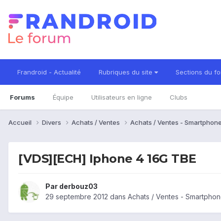
Frandroid - Actualité
Rubriques du site
Sections du f
Forums
Équipe
Utilisateurs en ligne
Clubs
Accueil
Divers
Achats / Ventes
Achats / Ventes - Smartphon
[VDS][ECH] Iphone 4 16G TBE
Par
derbouz03
29 septembre 2012
dans
Achats / Ventes - Smartpho