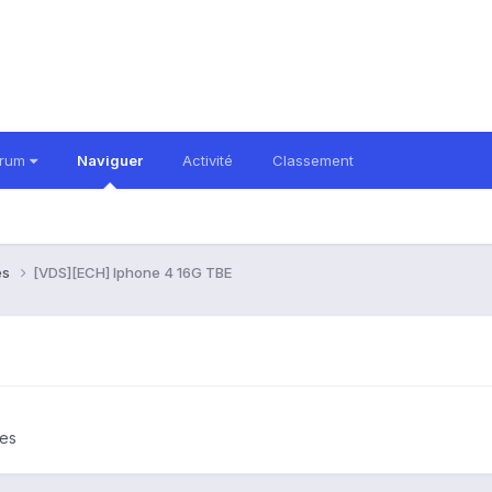
orum
Naviguer
Activité
Classement
es
[VDS][ECH] Iphone 4 16G TBE
nes