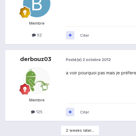
Membre
52
Citer
derbouz03
Posté(e)
2 octobre 2012
a voir pourquoi pas mais je préfere
Membre
125
Citer
2 weeks later...