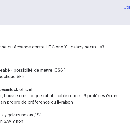
Co
phone ou échange contre HTC one X , galaxy nexus , s3
breaké ( possibilité de mettre iOS6 )
 boutique SFR
ésimlock officiel
 , housse cuir , coque rabat , cable rouge , 6 protèges écran
 main propre de préference ou livraison
 x / galaxy nexus / S3
 en SAV ? non