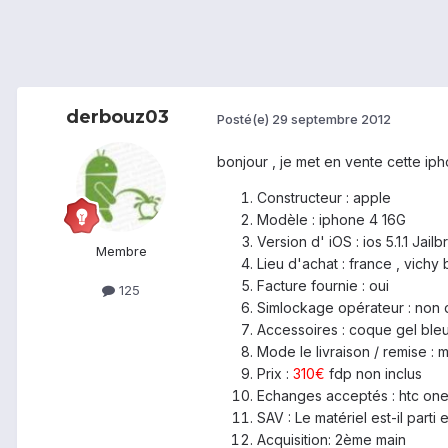
derbouz03
Posté(e)
29 septembre 2012
bonjour , je met en vente cette i
Constructeur : apple
Modèle : iphone 4 16G
Version d' iOS : ios 5.1.1 Jail
Membre
Lieu d'achat : france , vichy
Facture fournie : oui
125
Simlockage opérateur : non d
Accessoires : coque gel bleu
Mode le livraison / remise :
Prix :
310€
fdp non inclus
Echanges acceptés : htc one
SAV : Le matériel est-il parti
Acquisition: 2ème main