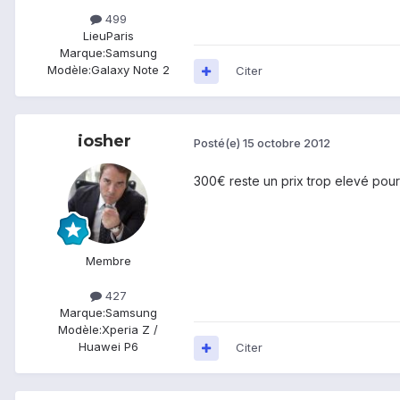
499
Lieu
Paris
Marque:
Samsung
Modèle:
Galaxy Note 2
Citer
iosher
Posté(e)
15 octobre 2012
300€ reste un prix trop elevé pour 
Membre
427
Marque:
Samsung
Modèle:
Xperia Z /
Huawei P6
Citer