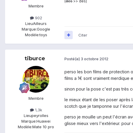
(
dès
>> dés)
Membre
902
Lieu
Ailleurs
Marque:
Google
Modèle:
toys
Citer
tiburce
Posté(e)
3 octobre 2012
perso les bon films de protection o
films a 1€ sont vraiment merdique e
sinon pour la pose c'est pas très c
Membre
le mieux étant de les poser après l
scotch que je tamponne sur l'écran
1,3k
Lieu
peyrolles
perso je mouille un peut l'écran av
Marque:
Huawei
glisse mieux vers l'extérieur. pour c
Modèle:
Mate 10 pro