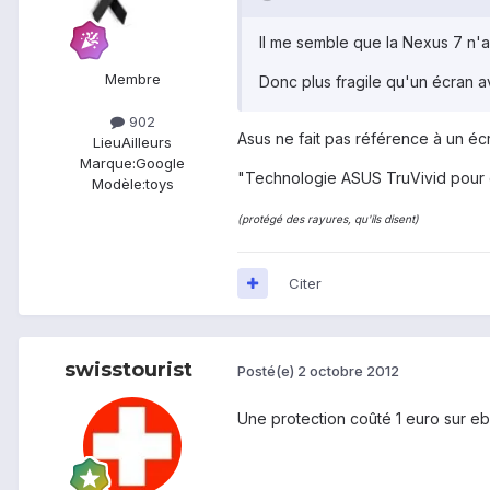
Il me semble que la Nexus 7 n'a
Membre
Donc plus fragile qu'un écran ave
902
Asus ne fait pas référence à un écra
Lieu
Ailleurs
Marque:
Google
"Technologie ASUS TruVivid pour d
Modèle:
toys
(protégé des rayures, qu'ils disent)
Citer
swisstourist
Posté(e)
2 octobre 2012
Une protection coûté 1 euro sur eba