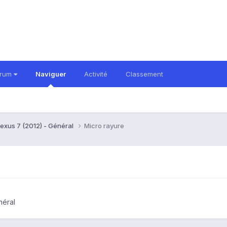
orum
Naviguer
Activité
Classement
exus 7 (2012) - Général
Micro rayure
néral