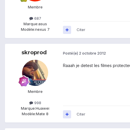
Membre
687
Marque:
asus
Modèle:
nexus 7
Citer
skroprod
Posté(e)
2 octobre 2012
Raaah je detest les filmes protecte
Membre
998
Marque:
Huawei
Modèle:
Mate 8
Citer