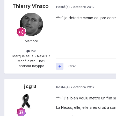
Thierry Vinsco
Posté(e)
2 octobre 2012
^^+1 je deteste meme ca, par contr
Membre
241
Marque:
asus - Nexus 7
Modèle:
htc - hd2
android boyppc
Citer
jcg13
Posté(e)
2 octobre 2012
^^+1 j'ai bien voulu mettre un film 
La Nexus, elle, elle a eu droit à so