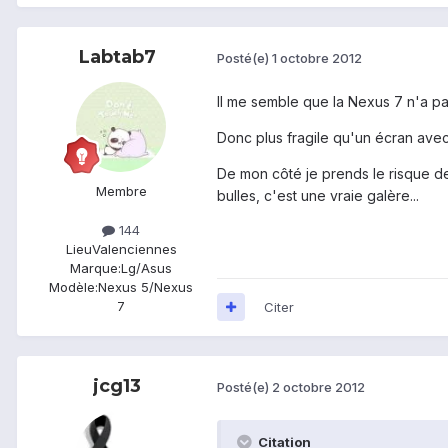
Labtab7
Posté(e)
1 octobre 2012
Il me semble que la Nexus 7 n'a pa
Donc plus fragile qu'un écran avec G
De mon côté je prends le risque de
Membre
bulles, c'est une vraie galère...
144
Lieu
Valenciennes
Marque:
Lg/Asus
Modèle:
Nexus 5/Nexus
7
Citer
jcg13
Posté(e)
2 octobre 2012
Citation