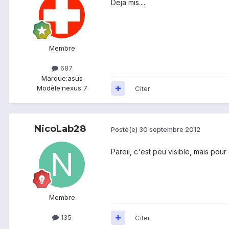
Deja mis....
Membre
687
Marque:
asus
Modèle:
nexus 7
Citer
NicoLab28
Posté(e)
30 septembre 2012
Pareil, c'est peu visible, mais pour d
Membre
135
Citer