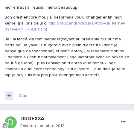
mdr enfait j'ai reussi , merci beaucoup!
Bon c'est encore moi, j'ai desormais voulu changer enfin mon
kernel (j'ai pris celui ci
http://faux.androidro.ms/Atrix-GB-Kernel-
024r-ext4-1.45GHz.zip
)
Je l'ai lancé via rom manager(l'ayant au prealable mis sur ma
carte sd), la yavai le bugdroid avec plein d'ecriture (donc je
pense que ca fonctionnai) et donc apres, j'ai redemaré mon tel ,
il demare au debut normalement (logo motorola avec unlocked en
haut à gauche) , puis l'animation d'apres et le fameux logo
"motorola dual core technology" qui clignote ... que dois-je faire
stp..je m'y suis mal pris pour changer mon kernel?
Citer
DRDEXXA
Posté(e)
1 octobre 2012