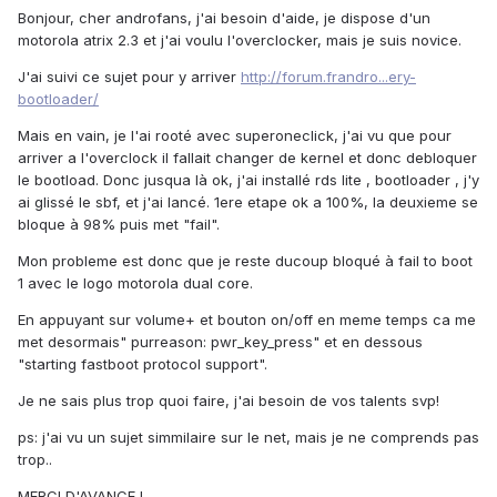
Bonjour, cher androfans, j'ai besoin d'aide, je dispose d'un
motorola atrix 2.3 et j'ai voulu l'overclocker, mais je suis novice.
J'ai suivi ce sujet pour y arriver
http://forum.frandro...ery-
bootloader/
Mais en vain, je l'ai rooté avec superoneclick, j'ai vu que pour
arriver a l'overclock il fallait changer de kernel et donc debloquer
le bootload. Donc jusqua là ok, j'ai installé rds lite , bootloader , j'y
ai glissé le sbf, et j'ai lancé. 1ere etape ok a 100%, la deuxieme se
bloque à 98% puis met "fail".
Mon probleme est donc que je reste ducoup bloqué à fail to boot
1 avec le logo motorola dual core.
En appuyant sur volume+ et bouton on/off en meme temps ca me
met desormais" purreason: pwr_key_press" et en dessous
"starting fastboot protocol support".
Je ne sais plus trop quoi faire, j'ai besoin de vos talents svp!
ps: j'ai vu un sujet simmilaire sur le net, mais je ne comprends pas
trop..
MERCI D'AVANCE !