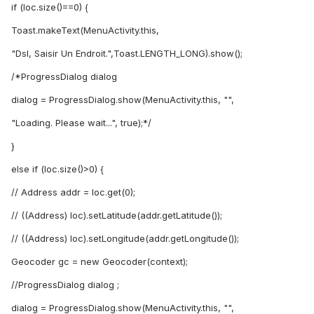
if (loc.size()==0) {
Toast.makeText(MenuActivity.this,
"Dsl, Saisir Un Endroit.",Toast.LENGTH_LONG).show();
/*ProgressDialog dialog
dialog = ProgressDialog.show(MenuActivity.this, "",
"Loading. Please wait...", true);*/
}
else if (loc.size()>0) {
// Address addr = loc.get(0);
// ((Address) loc).setLatitude(addr.getLatitude());
// ((Address) loc).setLongitude(addr.getLongitude());
Geocoder gc = new Geocoder(context);
//ProgressDialog dialog ;
dialog = ProgressDialog.show(MenuActivity.this, "",