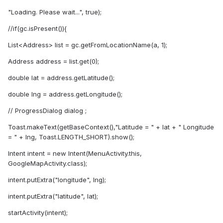
"Loading. Please wait...", true);
//if(gc.isPresent()){
List<Address> list = gc.getFromLocationName(a, 1);
Address address = list.get(0);
double lat = address.getLatitude();
double lng = address.getLongitude();
// ProgressDialog dialog ;
Toast.makeText(getBaseContext(),"Latitude = " + lat + " Longitude
= " + lng, Toast.LENGTH_SHORT).show();
Intent intent = new Intent(MenuActivity.this,
GoogleMapActivity.class);
intent.putExtra("longitude", lng);
intent.putExtra("latitude", lat);
startActivity(intent);