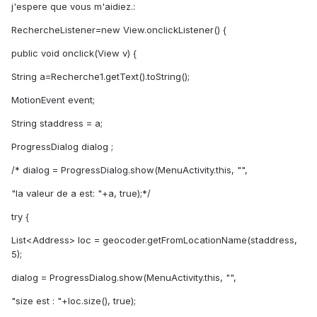
j'espere que vous m'aidiez.:
RechercheListener=new View.onclickListener() {
public void onclick(View v) {
String a=Recherche1.getText().toString();
MotionEvent event;
String staddress = a;
ProgressDialog dialog ;
/* dialog = ProgressDialog.show(MenuActivity.this, "",
"la valeur de a est: "+a, true);*/
try {
List<Address> loc = geocoder.getFromLocationName(staddress,
5);
dialog = ProgressDialog.show(MenuActivity.this, "",
"size est : "+loc.size(), true);