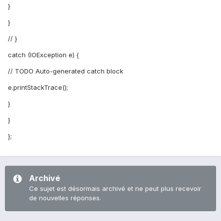
}
}
// }
catch (IOException e) {
// TODO Auto-generated catch block
e.printStackTrace();
}
}
};
Archivé
Ce sujet est désormais archivé et ne peut plus recevoir
de nouvelles réponses.