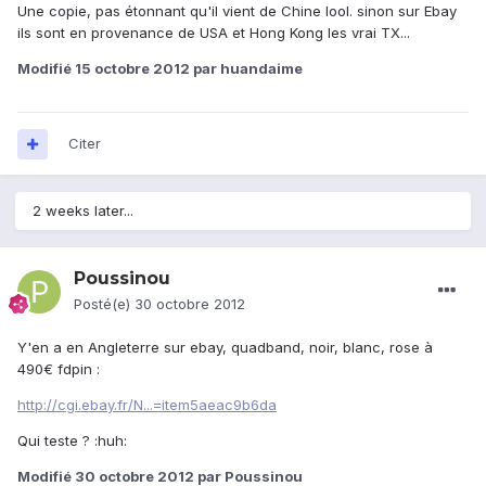
Une copie, pas étonnant qu'il vient de Chine lool. sinon sur Ebay
ils sont en provenance de USA et Hong Kong les vrai TX...
Modifié
15 octobre 2012
par huandaime
Citer
2 weeks later...
Poussinou
Posté(e)
30 octobre 2012
Y'en a en Angleterre sur ebay, quadband, noir, blanc, rose à
490€ fdpin :
http://cgi.ebay.fr/N...=item5aeac9b6da
Qui teste ? :huh:
Modifié
30 octobre 2012
par Poussinou