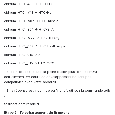
cidnum: HTC__405 -> HTC-ITA
cidnum: HTC__Y13 -> HTC-Nor
cidnum: HTC__A07 -> HTC-Russia
cidnum: HTC__304 -> HTC-SPA
cidnum: HTC__M27 -> HTC-Turkey
cidnum: HTC__032 -> HTC-EastEurope
cidnum: HTC__016 -> ?
cidnum: HTC__J15 -> HTC-GCC
- Si ce n'est pas le cas, la peine d'aller plus loin, les ROM
actuellement en cours de développement ne sont pas
compatibles avec votre appareil.
- Si la réponse est inconnue ou "none", utilisez la commande adb
:
fastboot oem readcid
Etape 2 : Téléchargement du firmware