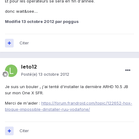
Et pour les opérateurs se sera en fin d'année.
donc wait&see....
Modifié
13 octobre 2012
par poggus
Citer
leto12
Posté(e)
13 octobre 2012
Je suis un bouler , j'ai tenté d'installer la dernière ARHD 10.5 JB
sur mon One X SFR.
Merci de m'aider :
https://forum.frandroid.com/topic/122652-hox-
bloque-impossible-dinstaller-ruu-vodafone/
Citer