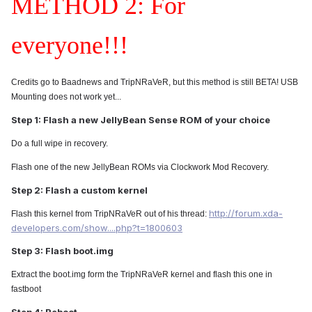
METHOD 2: For
everyone!!!
Credits go to Baadnews and TripNRaVeR, but this method is still BETA! USB
Mounting does not work yet...
Step 1: Flash a new JellyBean Sense ROM of your choice
Do a full wipe in recovery.
Flash one of the new JellyBean ROMs via Clockwork Mod Recovery.
Step 2: Flash a custom kernel
http://forum.xda-
Flash this kernel from TripNRaVeR out of his thread:
developers.com/show....php?t=1800603
Step 3: Flash boot.img
Extract the boot.img form the TripNRaVeR kernel and flash this one in
fastboot