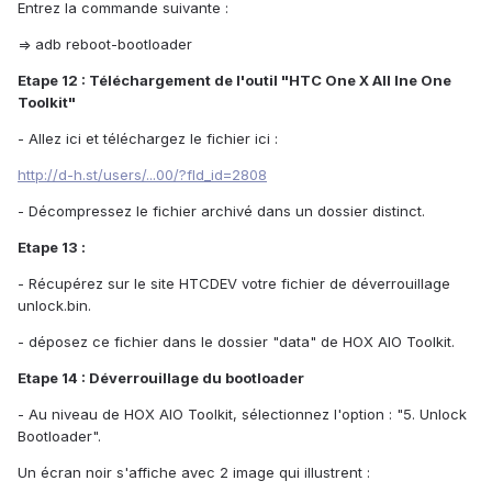
Entrez la commande suivante :
=> adb reboot-bootloader
Etape 12 : Téléchargement de l'outil "HTC One X All Ine One
Toolkit"
- Allez ici et téléchargez le fichier ici :
http://d-h.st/users/...00/?fld_id=2808
- Décompressez le fichier archivé dans un dossier distinct.
Etape 13 :
- Récupérez sur le site HTCDEV votre fichier de déverrouillage
unlock.bin.
- déposez ce fichier dans le dossier "data" de HOX AIO Toolkit.
Etape 14 : Déverrouillage du bootloader
- Au niveau de HOX AIO Toolkit, sélectionnez l'option : "5. Unlock
Bootloader".
Un écran noir s'affiche avec 2 image qui illustrent :