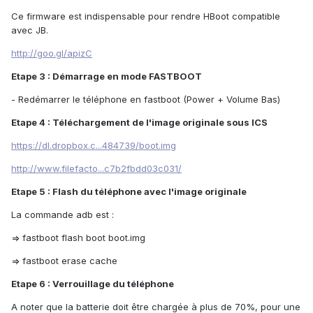
Ce firmware est indispensable pour rendre HBoot compatible
avec JB.
http://goo.gl/apizC
Etape 3 : Démarrage en mode FASTBOOT
- Redémarrer le téléphone en fastboot (Power + Volume Bas)
Etape 4 : Téléchargement de l'image originale sous ICS
https://dl.dropbox.c...484739/boot.img
http://www.filefacto...c7b2fbdd03c031/
Etape 5 : Flash du téléphone avec l'image originale
La commande adb est :
=> fastboot flash boot boot.img
=> fastboot erase cache
Etape 6 : Verrouillage du téléphone
A noter que la batterie doit être chargée à plus de 70%, pour une