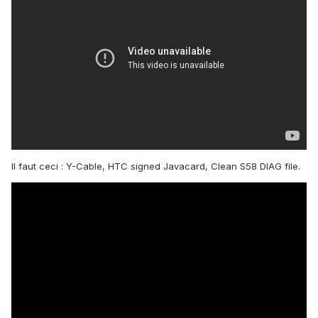
Il faut ceci : Y-Cable, HTC signed Javacard, Clean S58 DIAG file.