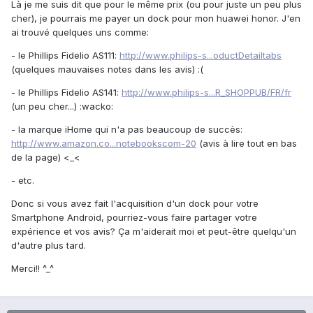
Là je me suis dit que pour le même prix (ou pour juste un peu plus
cher), je pourrais me payer un dock pour mon huawei honor. J'en
ai trouvé quelques uns comme:
- le Phillips Fidelio AS111:
http://www.philips-s...oductDetailtabs
(quelques mauvaises notes dans les avis) :(
- le Phillips Fidelio AS141:
http://www.philips-s...R_SHOPPUB/FR/fr
(un peu cher...) :wacko:
- la marque iHome qui n'a pas beaucoup de succès:
http://www.amazon.co...notebookscom-20
(avis à lire tout en bas
de la page) <_<
- etc.
Donc si vous avez fait l'acquisition d'un dock pour votre
Smartphone Android, pourriez-vous faire partager votre
expérience et vos avis? Ça m'aiderait moi et peut-être quelqu'un
d'autre plus tard.
Merci!! ^_^