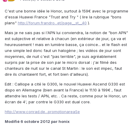
C'est une bonne idée le Honor, surtout à 159€ avec le programme
d'essai Huawei France "Trust and Try " ( lire la rubrique "bons
plans"
http://forum.frandro...et/page__st__40
).
Mais je ne sais pas si l'APN lui conviendra, la notion de "bon APN"
est subjective et relative à chacun (en extérieur de jour, ça va et
heureusement ! mais en lumière basse, ça coince... et le flash est
une simple led donc faut un halogène ; les vidéos de jour sont
moyennes, de nuit c'est "pas terrible", je suis agréablement
surpris par la prise de son par le micro dorsal : j'ai filmé des
chanteurs de nuit sur le canal St Martin : le son est impec, faut
dire ils chantaient fort, et fort bien d'ailleurs).
Edit : Calliope a cité le G300, le nouvel Huawei Ascend G330 est
dispo en Allemagne (bien avant la France) le 11.10 à 199€ , faut
attendre les tests / APN, etc. . Ca reste, comme pour le Honor, un
écran de 4', par contre le G330 est dual core.
http://www.conrad.de...promotionareaSe
Modifié
6 octobre 2012
par honix