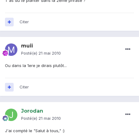
T'as du te planter dans la 2ème phrase ?
Citer
muii
Posté(e)
21 mai 2010
Ou dans la 1ere je dirais plutôt...
Citer
Jorodan
Posté(e)
21 mai 2010
J'ai compté le "Salut à tous," :)