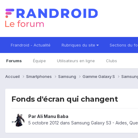
Frandroid - Actualité
Rubriques du site
Sections du f
Forums
Équipe
Utilisateurs en ligne
Clubs
Accueil
Smartphones
Samsung
Gamme Galaxy S
Samsung
Fonds d'écran qui changent
Par
Ali Manu Baba
5 octobre 2012
dans
Samsung Galaxy S3 - Aides, Que