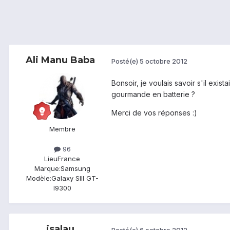
Ali Manu Baba
Posté(e)
5 octobre 2012
Bonsoir, je voulais savoir s'il exis
gourmande en batterie ?
Merci de vos réponses :)
Membre
96
Lieu
France
Marque:
Samsung
Modèle:
Galaxy SIII GT-
I9300
isalau
Posté(e)
6 octobre 2012