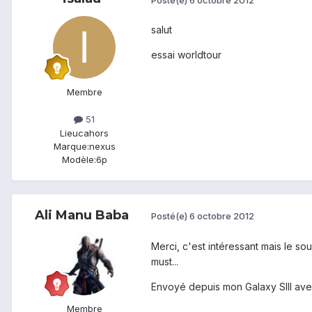
salut
essai worldtour
Membre
51
Lieu
cahors
Marque:
nexus
Modèle:
6p
Ali Manu Baba
Posté(e)
6 octobre 2012
Merci, c'est intéressant mais le so
must...
Envoyé depuis mon Galaxy SIII ave
Membre