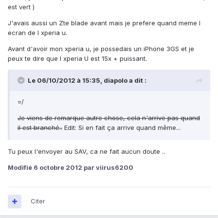
est vert )
J'avais aussi un Zte blade avant mais je prefere quand meme l
ecran de l xperia u.
Avant d'avoir mon xperia u, je possedais un iPhone 3GS et je
peux te dire que l xperia U est 15x + puissant.
Le 06/10/2012 à 15:35, diapolo a dit :
=/
Je viens de remarque autre chose, cela n'arrive pas quand
il est branché..
Edit: Si en fait ça arrive quand même...
Tu peux l'envoyer au SAV, ca ne fait aucun doute ..
Modifié
6 octobre 2012
par viirus6200
Citer