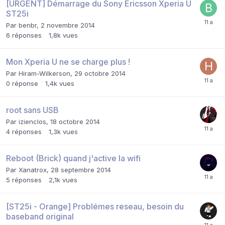
[URGENT] Démarrage du Sony Ericsson Xperia U
ST25i
Par
benbr
,
2 novembre 2014
6
réponses
1,8k
vues
Mon Xperia U ne se charge plus !
Par
Hiram-Wilkerson
,
29 octobre 2014
0
réponse
1,4k
vues
root sans USB
Par
izienclos
,
18 octobre 2014
4
réponses
1,3k
vues
Reboot (Brick) quand j'active la wifi
Par
Xanatrox
,
28 septembre 2014
5
réponses
2,1k
vues
[ST25i - Orange] Problémes reseau, besoin du
baseband original