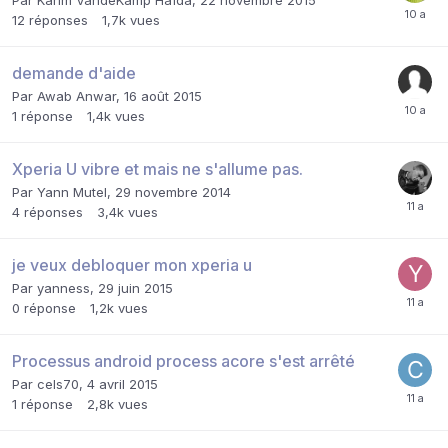
12
réponses
1,7k
vues
demande d'aide
Par
Awab Anwar
,
16 août 2015
1
réponse
1,4k
vues
Xperia U vibre et mais ne s'allume pas.
Par
Yann Mutel
,
29 novembre 2014
4
réponses
3,4k
vues
je veux debloquer mon xperia u
Par
yanness
,
29 juin 2015
0
réponse
1,2k
vues
Processus android process acore s'est arrêté
Par
cels70
,
4 avril 2015
1
réponse
2,8k
vues