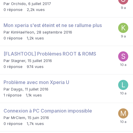
Par
Orchido
,
6 juillet 2017
0
réponse
2,2k
vues
Mon xperia s'est éteint et ne se rallume plus
Par
KimHaeYeon
,
28 septembre 2016
0
réponse
1,2k
vues
[FLASHTOOL] Problèmes ROOT & ROMS
Par
Stagner
,
15 juillet 2016
0
réponse
974
vues
Problème avec mon Xperia U
Par
Daygs
,
11 juillet 2016
1
réponse
1,1k
vues
Connexion à PC Companion impossible
Par
MrClem
,
15 juin 2016
0
réponse
1,7k
vues