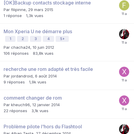
[OK]Backup contacts stockage interne
Par
filipinne
,
29 mars 2015
1
réponse
1,3k
vues
Mon Xperia U ne démarre plus
1
2
3
4
5
Par
chacha24
,
10 juin 2012
106
réponses
83,8k
vues
recherche une rom adapté et très facile
Par
jordandroid
,
6 août 2014
9
réponses
1,9k
vues
comment changer de rom
Par
kheuch96
,
12 janvier 2014
22
réponses
3,1k
vues
Problème pilote l'hors du Flashtool
Par
Alban Testa
,
27 décembre 2014