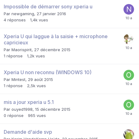
Impossible de démarrer sony xperia u
Par
newgaming
,
27 janvier 2016
4
réponses
1,4k
vues
Xperia U qui laggue à la saisie + microphone
capricieux
Par
Maorispirit
,
27 décembre 2015
1
réponse
1,2k
vues
Xperia U non reconnu (WINDOWS 10)
Par
Mintest
,
29 août 2015
1
réponse
2,5k
vues
mis a jour xperia u 5.1
Par
ouyed1998
,
15 décembre 2015
0
réponse
965
vues
Demande d'aide svp
Par
Karim VandeKamp Haïda
,
22 novembre 2015