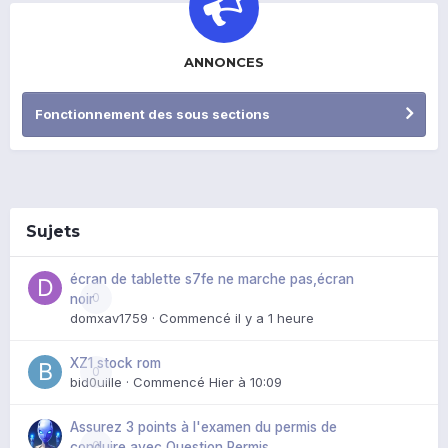
ANNONCES
Fonctionnement des sous sections
Sujets
écran de tablette s7fe ne marche pas,écran
0
noir
domxav1759
· Commencé
il y a 1 heure
XZ1 stock rom
0
bid0uille
· Commencé
Hier à 10:09
Assurez 3 points à l'examen du permis de
0
conduire avec Question Permis