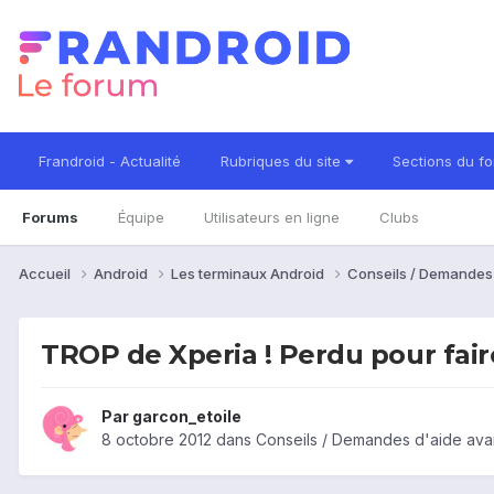
Frandroid - Actualité
Rubriques du site
Sections du f
Forums
Équipe
Utilisateurs en ligne
Clubs
Accueil
Android
Les terminaux Android
Conseils / Demandes
TROP de Xperia ! Perdu pour faire
Par
garcon_etoile
8 octobre 2012
dans
Conseils / Demandes d'aide ava