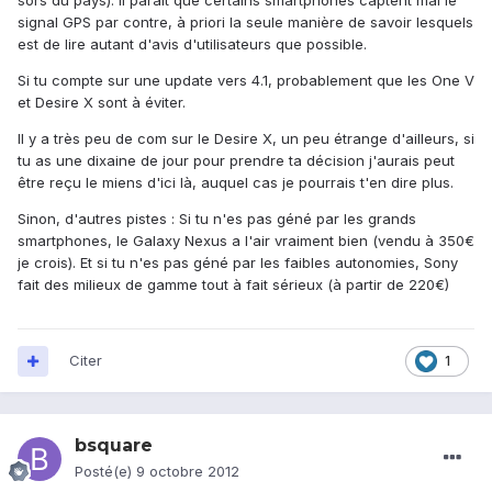
sors du pays). Il parait que certains smartphones captent mal le
signal GPS par contre, à priori la seule manière de savoir lesquels
est de lire autant d'avis d'utilisateurs que possible.
Si tu compte sur une update vers 4.1, probablement que les One V
et Desire X sont à éviter.
Il y a très peu de com sur le Desire X, un peu étrange d'ailleurs, si
tu as une dixaine de jour pour prendre ta décision j'aurais peut
être reçu le miens d'ici là, auquel cas je pourrais t'en dire plus.
Sinon, d'autres pistes : Si tu n'es pas géné par les grands
smartphones, le Galaxy Nexus a l'air vraiment bien (vendu à 350€
je crois). Et si tu n'es pas géné par les faibles autonomies, Sony
fait des milieux de gamme tout à fait sérieux (à partir de 220€)
Citer
1
bsquare
Posté(e)
9 octobre 2012