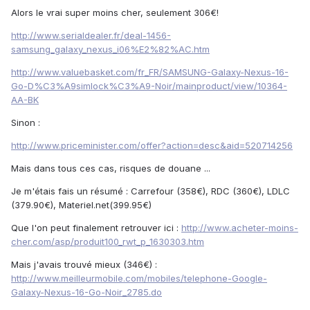
Alors le vrai super moins cher, seulement 306€!
http://www.serialdealer.fr/deal-1456-
samsung_galaxy_nexus_i06%E2%82%AC.htm
http://www.valuebasket.com/fr_FR/SAMSUNG-Galaxy-Nexus-16-
Go-D%C3%A9simlock%C3%A9-Noir/mainproduct/view/10364-
AA-BK
Sinon :
http://www.priceminister.com/offer?action=desc&aid=520714256
Mais dans tous ces cas, risques de douane ...
Je m'étais fais un résumé : Carrefour (358€), RDC (360€), LDLC
(379.90€), Materiel.net(399.95€)
Que l'on peut finalement retrouver ici :
http://www.acheter-moins-
cher.com/asp/produit100_rwt_p_1630303.htm
Mais j'avais trouvé mieux (346€) :
http://www.meilleurmobile.com/mobiles/telephone-Google-
Galaxy-Nexus-16-Go-Noir_2785.do