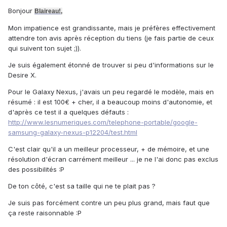
Bonjour
Blaireau!
,
Mon impatience est grandissante, mais je préfères effectivement
attendre ton avis après réception du tiens (je fais partie de ceux
qui suivent ton sujet ;)).
Je suis également étonné de trouver si peu d'informations sur le
Desire X.
Pour le Galaxy Nexus, j'avais un peu regardé le modèle, mais en
résumé : il est 100€ + cher, il a beaucoup moins d'autonomie, et
d'après ce test il a quelques défauts :
http://www.lesnumeriques.com/telephone-portable/google-
samsung-galaxy-nexus-p12204/test.html
C'est clair qu'il a un meilleur processeur, + de mémoire, et une
résolution d'écran carrément meilleur ... je ne l'ai donc pas exclus
des possibilités :P
De ton côté, c'est sa taille qui ne te plait pas ?
Je suis pas forcément contre un peu plus grand, mais faut que
ça reste raisonnable :P