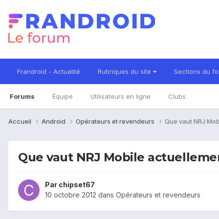
Frandroid - Actualité
Rubriques du site
Sections du f
Forums
Équipe
Utilisateurs en ligne
Clubs
Accueil
Android
Opérateurs et revendeurs
Que vaut NRJ Mobi
Que vaut NRJ Mobile actuelleme
Par
chipset67
10 octobre 2012
dans
Opérateurs et revendeurs