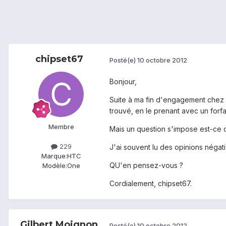
chipset67
Posté(e)
10 octobre 2012
Bonjour,
Suite à ma fin d'engagement chez 
trouvé, en le prenant avec un forf
Membre
Mais un question s'impose est-ce 
229
J'ai souvent lu des opinions négati
Marque:
HTC
QU'en pensez-vous ?
Modèle:
One
Cordialement, chipset67.
Gilbert Moignon
Posté(e)
10 octobre 2012