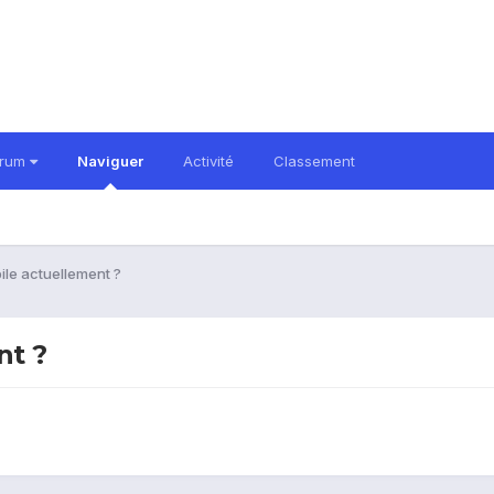
orum
Naviguer
Activité
Classement
le actuellement ?
nt ?