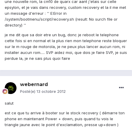
une nouvelle rom, la cm10 de quarx car aant j'etais sur celle
epsylon, et je vais dans recovery, custom recovery et la il me met
un message d'erreur : '' E:Error in
/system/bootmenu/script/recovery.sh (result: No surch file or
directory) ''
je me dit que sa doir etre un bug, donc je reboot le telephone
cette fois si en normal et la plus rien mon telephone reste bloquer
sur le m rouge de motorola, je ne peux plus lancer aucun rom, ni
installer aucun rom..... SVP aidez moi, que dois je faire SVP, je suis
perdue la, je ne sais plus quoi faire
webernard
Posté(e)
13 octobre 2012
salut
est ce que tu arrive à booter sur le stock recovery ( démarre ton
phone en maintenant Power + down, puis quand tu vois le
triangle jaune avec le point d'exclamation, presse up+down )