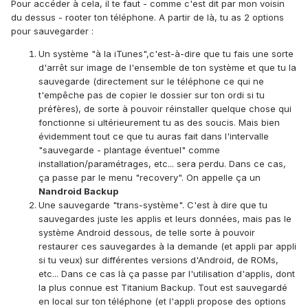
Pour accéder à cela, il te faut - comme c'est dit par mon voisin
du dessus - rooter ton téléphone. A partir de là, tu as 2 options
pour sauvegarder :
Un système "à la iTunes",c'est-à-dire que tu fais une sorte
d'arrêt sur image de l'ensemble de ton système et que tu la
sauvegarde (directement sur le téléphone ce qui ne
t'empêche pas de copier le dossier sur ton ordi si tu
préfères), de sorte à pouvoir réinstaller quelque chose qui
fonctionne si ultérieurement tu as des soucis. Mais bien
évidemment tout ce que tu auras fait dans l'intervalle
"sauvegarde - plantage éventuel" comme
installation/paramétrages, etc... sera perdu. Dans ce cas,
ça passe par le menu "recovery". On appelle ça un
Nandroid Backup
Une sauvegarde "trans-système". C'est à dire que tu
sauvegardes juste les applis et leurs données, mais pas le
système Android dessous, de telle sorte à pouvoir
restaurer ces sauvegardes à la demande (et appli par appli
si tu veux) sur différentes versions d'Android, de ROMs,
etc... Dans ce cas là ça passe par l'utilisation d'applis, dont
la plus connue est Titanium Backup. Tout est sauvegardé
en local sur ton téléphone (et l'appli propose des options