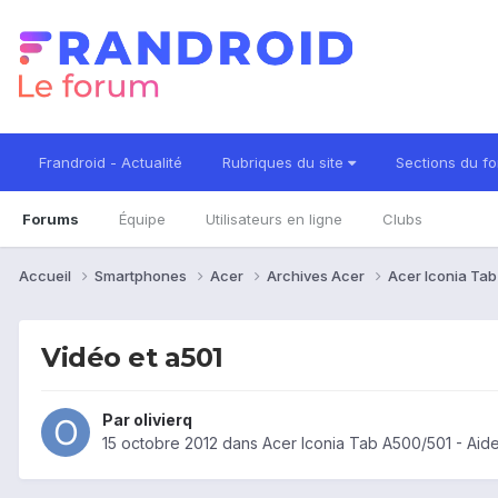
Frandroid - Actualité
Rubriques du site
Sections du f
Forums
Équipe
Utilisateurs en ligne
Clubs
Accueil
Smartphones
Acer
Archives Acer
Acer Iconia Ta
Vidéo et a501
Par
olivierq
15 octobre 2012
dans
Acer Iconia Tab A500/501 - Aid