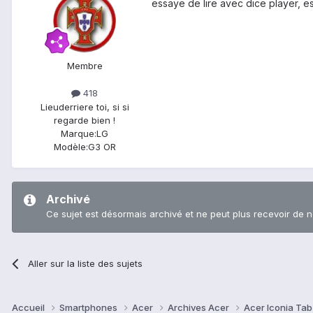
essaye de lire avec dice player, es
Membre
418
Lieu
derriere toi, si si
regarde bien !
Marque:
LG
Modèle:
G3 OR
Archivé
Ce sujet est désormais archivé et ne peut plus recevoir de 
Aller sur la liste des sujets
Accueil
Smartphones
Acer
Archives Acer
Acer Iconia Ta