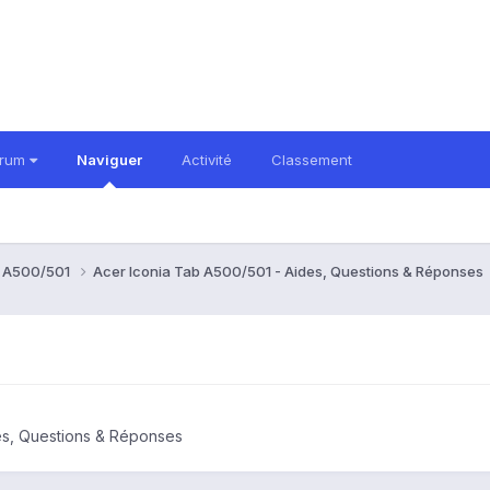
orum
Naviguer
Activité
Classement
b A500/501
Acer Iconia Tab A500/501 - Aides, Questions & Réponses
es, Questions & Réponses