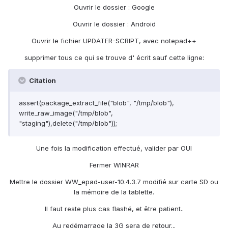
Ouvrir le dossier : Google
Ouvrir le dossier : Android
Ouvrir le fichier UPDATER-SCRIPT, avec notepad++
supprimer tous ce qui se trouve d' écrit sauf cette ligne:
Citation
assert(package_extract_file("blob", "/tmp/blob"),
write_raw_image("/tmp/blob",
"staging"),delete("/tmp/blob"));
Une fois la modification effectué, valider par OUI
Fermer WINRAR
Mettre le dossier WW_epad-user-10.4.3.7 modifié sur carte SD ou
la mémoire de la tablette.
Il faut reste plus cas flashé, et être patient..
Au redémarrage la 3G sera de retour...