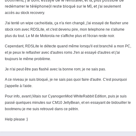
bootmenu, j'ai donc essayé de le réinstaller, et la, plus possible de
redémarrer le téléphone(il reste bloqué sur le M), et j
'ai seulement
accès au stock recovery.
J'ai tenté un wipe cache/data, ça n'a rien changé, j'ai essayé de flasher une
stock rom avec RDSLite, et c'est devenu pire, mon telephone ne s'allume
plus du tout. Le M de Motorola ne s'affiche plus et l'écran reste noir.
Cependant, RDSLite le détecte quand même lorsqu'il est branché a mon PC,
et je peux le reflasher avec d'autres roms J'en ai essayé d'autres et j'ai
toujours le même problème.
Je n'ai peut être pas flashé avec la bonne rom; je ne sais pas.
A ce niveau je suis bloqué, je ne sais pas quoi faire d'autre. C'est pourquoi
j'appelle à l'aide.
Pour info, avant j'étais sur CyanogenMod WhiteRabbit Edition, puis je suis
passé quelques minutes sur CM10 JellyBean, et en essayant de bidouiller le
bootmenu je me suis retrouvé dans ce pétrin.
:)
Help please