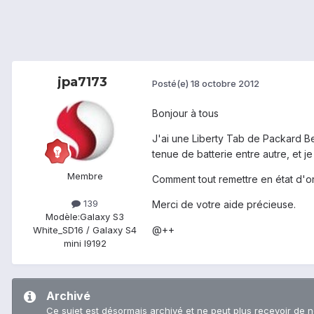
jpa7173
Posté(e)
18 octobre 2012
Bonjour à tous
J'ai une Liberty Tab de Packard Be
tenue de batterie entre autre, et j
Membre
Comment tout remettre en état d'or
139
Merci de votre aide précieuse.
Modèle:
Galaxy S3
@++
White_SD16 / Galaxy S4
mini I9192
Archivé
Ce sujet est désormais archivé et ne peut plus recevoir de 