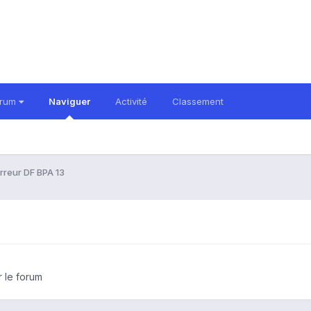
orum
Naviguer
Activité
Classement
rreur DF BPA 13
r le forum